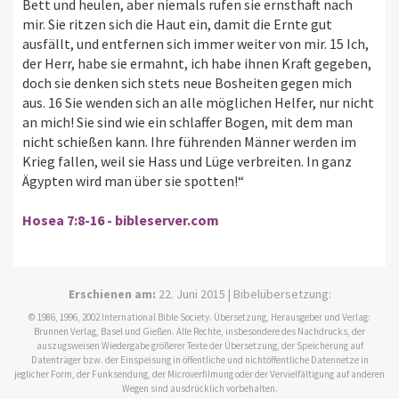
Bett und heulen, aber niemals rufen sie ernsthaft nach
mir. Sie ritzen sich die Haut ein, damit die Ernte gut
ausfällt, und entfernen sich immer weiter von mir. 15 Ich,
der Herr, habe sie ermahnt, ich habe ihnen Kraft gegeben,
doch sie denken sich stets neue Bosheiten gegen mich
aus. 16 Sie wenden sich an alle möglichen Helfer, nur nicht
an mich! Sie sind wie ein schlaffer Bogen, mit dem man
nicht schießen kann. Ihre führenden Männer werden im
Krieg fallen, weil sie Hass und Lüge verbreiten. In ganz
Ägypten wird man über sie spotten!“
Hosea 7:8-16 - bibleserver.com
Erschienen am:
22. Juni 2015 | Bibelübersetzung:
© 1986, 1996, 2002 International Bible Society. Übersetzung, Herausgeber und Verlag:
Brunnen Verlag, Basel und Gießen. Alle Rechte, insbesondere des Nachdrucks, der
auszugsweisen Wiedergabe größerer Texte der Übersetzung, der Speicherung auf
Datenträger bzw. der Einspeisung in öffentliche und nichtöffentliche Datennetze in
jeglicher Form, der Funksendung, der Microverfilmung oder der Vervielfältigung auf anderen
Wegen sind ausdrücklich vorbehalten.