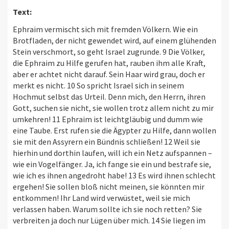
Text:
Ephraim vermischt sich mit fremden Völkern. Wie ein
Brotfladen, der nicht gewendet wird, auf einem glühenden
Stein verschmort, so geht Israel zugrunde. 9 Die Völker,
die Ephraim zu Hilfe gerufen hat, rauben ihm alle Kraft,
aber er achtet nicht darauf. Sein Haar wird grau, doch er
merkt es nicht. 10 So spricht Israel sich in seinem
Hochmut selbst das Urteil. Denn mich, den Herrn, ihren
Gott, suchen sie nicht, sie wollen trotz allem nicht zu mir
umkehren! 11 Ephraim ist leichtgläubig und dumm wie
eine Taube. Erst rufen sie die Ägypter zu Hilfe, dann wollen
sie mit den Assyrern ein Bündnis schließen! 12 Weil sie
hierhin und dorthin laufen, will ich ein Netz aufspannen –
wie ein Vogelfänger. Ja, ich fange sie ein und bestrafe sie,
wie ich es ihnen angedroht habe! 13 Es wird ihnen schlecht
ergehen! Sie sollen bloß nicht meinen, sie könnten mir
entkommen! Ihr Land wird verwüstet, weil sie mich
verlassen haben. Warum sollte ich sie noch retten? Sie
verbreiten ja doch nur Lügen über mich. 14 Sie liegen im