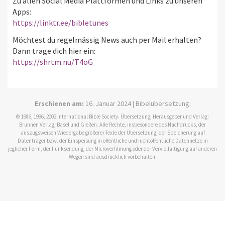
Zu allen Social Media Plattformen und Links zu unseren
Apps:
https://linktr.ee/bibletunes
Möchtest du regelmässig News auch per Mail erhalten?
Dann trage dich hier ein:
https://shrtm.nu/T4oG
Erschienen am:
16. Januar 2024 | Bibelübersetzung:
© 1986, 1996, 2002 International Bible Society. Übersetzung, Herausgeber und Verlag:
Brunnen Verlag, Basel und Gießen. Alle Rechte, insbesondere des Nachdrucks, der
auszugsweisen Wiedergabe größerer Texte der Übersetzung, der Speicherung auf
Datenträger bzw. der Einspeisung in öffentliche und nichtöffentliche Datennetze in
jeglicher Form, der Funksendung, der Microverfilmung oder der Vervielfältigung auf anderen
Wegen sind ausdrücklich vorbehalten.