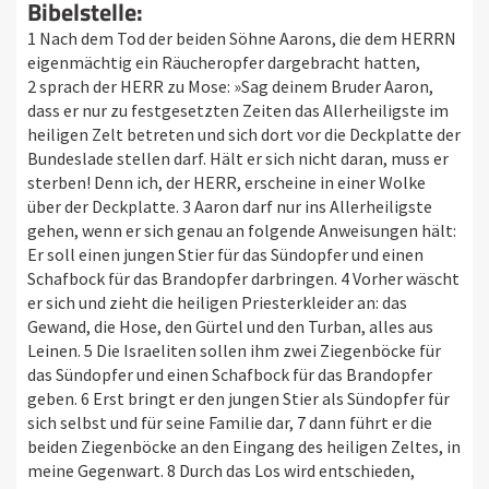
Bibelstelle:
1 Nach dem Tod der beiden Söhne Aarons, die dem HERRN
eigenmächtig ein Räucheropfer dargebracht hatten,
2 sprach der HERR zu Mose: »Sag deinem Bruder Aaron,
dass er nur zu festgesetzten Zeiten das Allerheiligste im
heiligen Zelt betreten und sich dort vor die Deckplatte der
Bundeslade stellen darf. Hält er sich nicht daran, muss er
sterben! Denn ich, der HERR, erscheine in einer Wolke
über der Deckplatte. 3 Aaron darf nur ins Allerheiligste
gehen, wenn er sich genau an folgende Anweisungen hält:
Er soll einen jungen Stier für das Sündopfer und einen
Schafbock für das Brandopfer darbringen. 4 Vorher wäscht
er sich und zieht die heiligen Priesterkleider an: das
Gewand, die Hose, den Gürtel und den Turban, alles aus
Leinen. 5 Die Israeliten sollen ihm zwei Ziegenböcke für
das Sündopfer und einen Schafbock für das Brandopfer
geben. 6 Erst bringt er den jungen Stier als Sündopfer für
sich selbst und für seine Familie dar, 7 dann führt er die
beiden Ziegenböcke an den Eingang des heiligen Zeltes, in
meine Gegenwart. 8 Durch das Los wird entschieden,