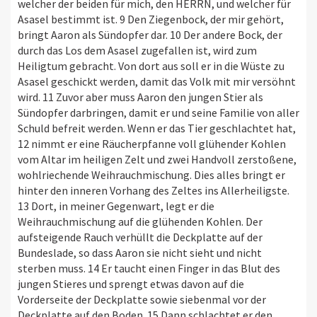
welcher der beiden für mich, den HERRN, und welcher für
Asasel bestimmt ist. 9 Den Ziegenbock, der mir gehört,
bringt Aaron als Sündopfer dar. 10 Der andere Bock, der
durch das Los dem Asasel zugefallen ist, wird zum
Heiligtum gebracht. Von dort aus soll er in die Wüste zu
Asasel geschickt werden, damit das Volk mit mir versöhnt
wird. 11 Zuvor aber muss Aaron den jungen Stier als
Sündopfer darbringen, damit er und seine Familie von aller
Schuld befreit werden. Wenn er das Tier geschlachtet hat,
12 nimmt er eine Räucherpfanne voll glühender Kohlen
vom Altar im heiligen Zelt und zwei Handvoll zerstoßene,
wohlriechende Weihrauchmischung. Dies alles bringt er
hinter den inneren Vorhang des Zeltes ins Allerheiligste.
13 Dort, in meiner Gegenwart, legt er die
Weihrauchmischung auf die glühenden Kohlen. Der
aufsteigende Rauch verhüllt die Deckplatte auf der
Bundeslade, so dass Aaron sie nicht sieht und nicht
sterben muss. 14 Er taucht einen Finger in das Blut des
jungen Stieres und sprengt etwas davon auf die
Vorderseite der Deckplatte sowie siebenmal vor der
Deckplatte auf den Boden. 15 Dann schlachtet er den