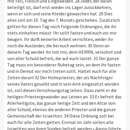
mit Fell, Fleisch und Eingeweiden. 28 Jeder, der daran
beteiligt ist, darf erst wieder ins Lager zurückkehren,
wenn er sich und seine Kleider gewaschen hat. 29 Dies
alles soll am 10. Tag des 7. Monats geschehen. Zusätzlich
gelten für diesen Tag noch folgende Ordnungen, die ihr
stets einhalten müsst: Ihr sollt fasten und euch vor mir
beugen. Ihr dürft keinerlei Arbeit verrichten, weder ihr
noch die Ausländer, die bei euch wohnen. 30 Denn an
diesem Tag werdet ihr mit mir, dem HERRN, versöhnt und
von aller Schuld befreit, die auf euch lastet. 31 Der ganze
Tag muss ein besonderer Ruhetag sein, an dem ihr fasten
und in Demut vor mich treten sollt. Haltet euch für alle
Zeiten daran! 32 Der Hohepriester, der als Nachfolger
seines Vaters gesalbt und in sein Amt eingesetzt worden
ist, soll diesen Versöhnungstag leiten. Dazu zieht er die
heiligen Priestergewänder aus Leinen an. 33 Er befreit das
Allerheiligste, das ganze heilige Zelt und den Altar von
aller Schuld, ebenso die anderen Priester und die ganze
Gemeinschaft der Israeliten. 34 Diese Ordnung soll bei
euch für alle Zeiten gelten. Einmal im Jahr sollen alle
Israeliten von ihren Sünden befreit werden.« Aaron führte