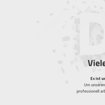
Viel
Es ist 
Um unseren 
professionell a