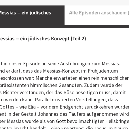
Messias – ein jüdisches
Alle Episoden anschauen: 
Messias – ein jüdisches Konzept (Teil 2)
st in dieser Episode an seine Ausführungen zum Messias-
und erklärt, dass das Messias-Konzept im Frühjudentum
bgeschlossen war: Manche erwarteten einen rein menschliche
 präexistenten himmlischen Gesandten. Zudem wurde der
 Richter verstanden, der das Böse beseitigen muss, damit
am werden kann. Parallel existierten Vorstellungen, dass
Gottes – wie Elia – vor dem Endgericht zurückkehren würde
nt in der Gestalt Johannes des Täufers aufgenommen wird
Der Messias wurde als von Gott bevollmächtigter Heilsbringe
cher Vollmacht handelt – eine Erwartung, die Jesus im Neuen