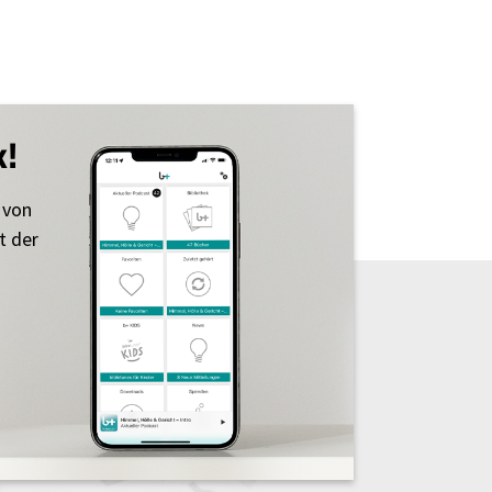
k!
 von
t der