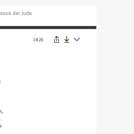
Jesus der Jude
14:26
n
n,
.
r