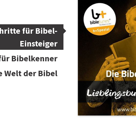
hritte für Bibel-
Einsteiger
 für Bibelkenner
e Welt der Bibel