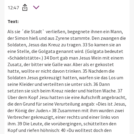
12:47
Text:
Als sie ´die Stadt` verließen, begegnete ihnen ein Mann,
der Simon hieß und aus Zyrene stammte. Den zwangen die
Soldaten, Jesus das Kreuz zu tragen. 33 So kamen sie an
eine Stelle, die Golgata genannt wird. (Golgata bedeutet
»Schädelstätte«.) 34 Dort gab man Jesus Wein mit einem
Zusatz, der bitter wie Galle war. Aber als er gekostet
hatte, wollte er nicht davon trinken. 35 Nachdem die
Soldaten Jesus gekreuzigt hatten, warfen sie das Los um
seine Kleider und verteilten sie unter sich. 36 Dann
setzten sie sich beim Kreuz nieder und hielten Wache. 37
Über dem Kopf Jesu hatten sie eine Aufschrift angebracht,
die den Grund für seine Verurteilung angab: »Dies ist Jesus,
der König der Juden.« 38 Zusammen mit ihm wurden zwei
Verbrecher gekreuzigt, einer rechts und einer links von
ihm. 39 Die Leute, die vorübergingen, schüttelten den
Kopf und riefen höhnisch: 40 »Du wolltest doch den