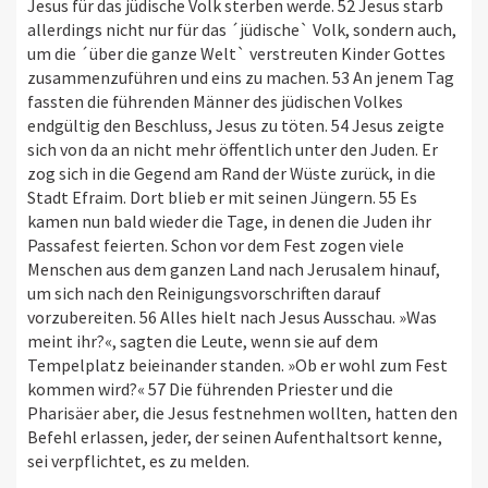
Jesus für das jüdische Volk sterben werde. 52 Jesus starb
allerdings nicht nur für das ´jüdische` Volk, sondern auch,
um die ´über die ganze Welt` verstreuten Kinder Gottes
zusammenzuführen und eins zu machen. 53 An jenem Tag
fassten die führenden Männer des jüdischen Volkes
endgültig den Beschluss, Jesus zu töten. 54 Jesus zeigte
sich von da an nicht mehr öffentlich unter den Juden. Er
zog sich in die Gegend am Rand der Wüste zurück, in die
Stadt Efraim. Dort blieb er mit seinen Jüngern. 55 Es
kamen nun bald wieder die Tage, in denen die Juden ihr
Passafest feierten. Schon vor dem Fest zogen viele
Menschen aus dem ganzen Land nach Jerusalem hinauf,
um sich nach den Reinigungsvorschriften darauf
vorzubereiten. 56 Alles hielt nach Jesus Ausschau. »Was
meint ihr?«, sagten die Leute, wenn sie auf dem
Tempelplatz beieinander standen. »Ob er wohl zum Fest
kommen wird?« 57 Die führenden Priester und die
Pharisäer aber, die Jesus festnehmen wollten, hatten den
Befehl erlassen, jeder, der seinen Aufenthaltsort kenne,
sei verpflichtet, es zu melden.