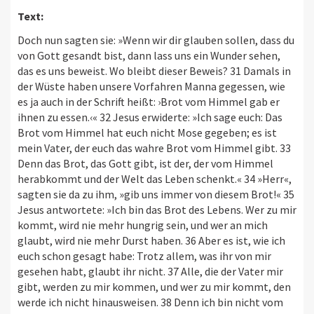
Text:
Doch nun sagten sie: »Wenn wir dir glauben sollen, dass du
von Gott gesandt bist, dann lass uns ein Wunder sehen,
das es uns beweist. Wo bleibt dieser Beweis? 31 Damals in
der Wüste haben unsere Vorfahren Manna gegessen, wie
es ja auch in der Schrift heißt: ›Brot vom Himmel gab er
ihnen zu essen.‹« 32 Jesus erwiderte: »Ich sage euch: Das
Brot vom Himmel hat euch nicht Mose gegeben; es ist
mein Vater, der euch das wahre Brot vom Himmel gibt. 33
Denn das Brot, das Gott gibt, ist der, der vom Himmel
herabkommt und der Welt das Leben schenkt.« 34 »Herr«,
sagten sie da zu ihm, »gib uns immer von diesem Brot!« 35
Jesus antwortete: »Ich bin das Brot des Lebens. Wer zu mir
kommt, wird nie mehr hungrig sein, und wer an mich
glaubt, wird nie mehr Durst haben. 36 Aber es ist, wie ich
euch schon gesagt habe: Trotz allem, was ihr von mir
gesehen habt, glaubt ihr nicht. 37 Alle, die der Vater mir
gibt, werden zu mir kommen, und wer zu mir kommt, den
werde ich nicht hinausweisen. 38 Denn ich bin nicht vom