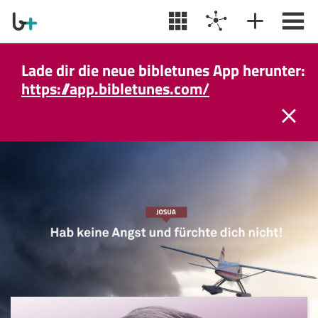
Lade dir die neue bibletunes App herunter:
https://app.bibletunes.com/