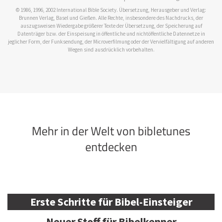
© 1986, 1996, 2002 International Bible Society. Übersetzung, Herausgeber und Verlag:
Brunnen Verlag, Basel und Gießen. Alle Rechte, insbesondere des Nachdrucks, der
auszugsweisen Wiedergabe größerer Texte der Übersetzung, der Speicherung auf
Datenträger bzw. der Einspeisung in öffentliche und nichtöffentliche Datennetze in
jeglicher Form, der Funksendung, der Microverfilmung oder der Vervielfältigung auf anderen
Wegen sind ausdrücklich vorbehalten.
Mehr in der Welt von bibletunes
entdecken
Erste Schritte für Bibel-Einsteiger
Neuer Stoff für Bibelkenner