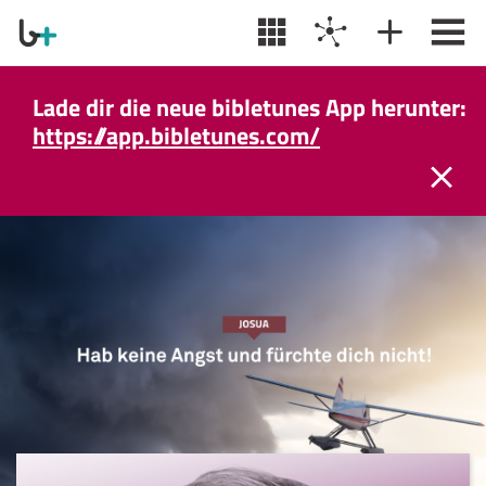
Lade dir die neue bibletunes App herunter:
https://app.bibletunes.com/