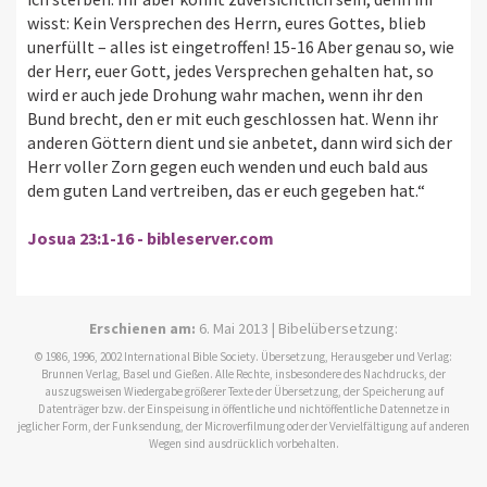
wisst: Kein Versprechen des Herrn, eures Gottes, blieb
unerfüllt – alles ist eingetroffen! 15-16 Aber genau so, wie
der Herr, euer Gott, jedes Versprechen gehalten hat, so
wird er auch jede Drohung wahr machen, wenn ihr den
Bund brecht, den er mit euch geschlossen hat. Wenn ihr
anderen Göttern dient und sie anbetet, dann wird sich der
Herr voller Zorn gegen euch wenden und euch bald aus
dem guten Land vertreiben, das er euch gegeben hat.“
Josua 23:1-16 - bibleserver.com
Erschienen am:
6. Mai 2013 | Bibelübersetzung:
© 1986, 1996, 2002 International Bible Society. Übersetzung, Herausgeber und Verlag:
Brunnen Verlag, Basel und Gießen. Alle Rechte, insbesondere des Nachdrucks, der
auszugsweisen Wiedergabe größerer Texte der Übersetzung, der Speicherung auf
Datenträger bzw. der Einspeisung in öffentliche und nichtöffentliche Datennetze in
jeglicher Form, der Funksendung, der Microverfilmung oder der Vervielfältigung auf anderen
Wegen sind ausdrücklich vorbehalten.