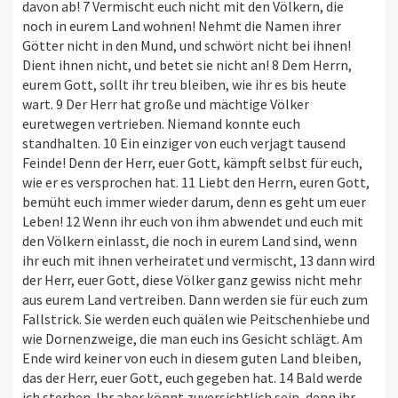
davon ab! 7 Vermischt euch nicht mit den Völkern, die
noch in eurem Land wohnen! Nehmt die Namen ihrer
Götter nicht in den Mund, und schwört nicht bei ihnen!
Dient ihnen nicht, und betet sie nicht an! 8 Dem Herrn,
eurem Gott, sollt ihr treu bleiben, wie ihr es bis heute
wart. 9 Der Herr hat große und mächtige Völker
euretwegen vertrieben. Niemand konnte euch
standhalten. 10 Ein einziger von euch verjagt tausend
Feinde! Denn der Herr, euer Gott, kämpft selbst für euch,
wie er es versprochen hat. 11 Liebt den Herrn, euren Gott,
bemüht euch immer wieder darum, denn es geht um euer
Leben! 12 Wenn ihr euch von ihm abwendet und euch mit
den Völkern einlasst, die noch in eurem Land sind, wenn
ihr euch mit ihnen verheiratet und vermischt, 13 dann wird
der Herr, euer Gott, diese Völker ganz gewiss nicht mehr
aus eurem Land vertreiben. Dann werden sie für euch zum
Fallstrick. Sie werden euch quälen wie Peitschenhiebe und
wie Dornenzweige, die man euch ins Gesicht schlägt. Am
Ende wird keiner von euch in diesem guten Land bleiben,
das der Herr, euer Gott, euch gegeben hat. 14 Bald werde
ich sterben. Ihr aber könnt zuversichtlich sein, denn ihr