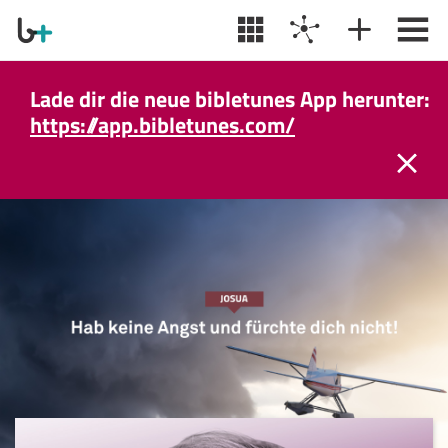
Lade dir die neue bibletunes App herunter:
https://app.bibletunes.com/