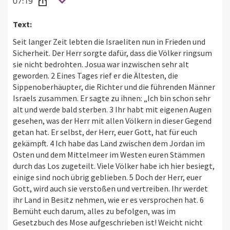
07:19
Text:
Seit langer Zeit lebten die Israeliten nun in Frieden und
Sicherheit. Der Herr sorgte dafür, dass die Völker ringsum
sie nicht bedrohten. Josua war inzwischen sehr alt
geworden. 2 Eines Tages rief er die Ältesten, die
Sippenoberhäupter, die Richter und die führenden Männer
Israels zusammen. Er sagte zu ihnen: „Ich bin schon sehr
alt und werde bald sterben. 3 Ihr habt mit eigenen Augen
gesehen, was der Herr mit allen Völkern in dieser Gegend
getan hat. Er selbst, der Herr, euer Gott, hat für euch
gekämpft. 4 Ich habe das Land zwischen dem Jordan im
Osten und dem Mittelmeer im Westen euren Stämmen
durch das Los zugeteilt. Viele Völker habe ich hier besiegt,
einige sind noch übrig geblieben. 5 Doch der Herr, euer
Gott, wird auch sie verstoßen und vertreiben. Ihr werdet
ihr Land in Besitz nehmen, wie er es versprochen hat. 6
Bemüht euch darum, alles zu befolgen, was im
Gesetzbuch des Mose aufgeschrieben ist! Weicht nicht