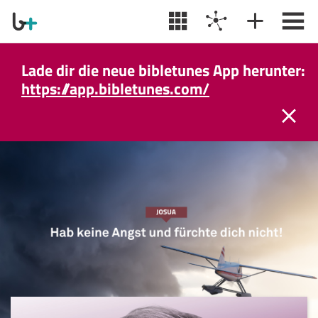
Lade dir die neue bibletunes App herunter:
https://app.bibletunes.com/