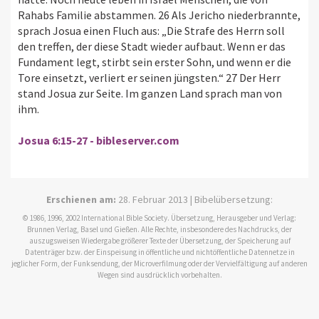
Rahabs Familie abstammen. 26 Als Jericho niederbrannte,
sprach Josua einen Fluch aus: „Die Strafe des Herrn soll
den treffen, der diese Stadt wieder aufbaut. Wenn er das
Fundament legt, stirbt sein erster Sohn, und wenn er die
Tore einsetzt, verliert er seinen jüngsten.“ 27 Der Herr
stand Josua zur Seite. Im ganzen Land sprach man von
ihm.
Josua 6:15-27 - bibleserver.com
Erschienen am:
28. Februar 2013 | Bibelübersetzung:
© 1986, 1996, 2002 International Bible Society. Übersetzung, Herausgeber und Verlag:
Brunnen Verlag, Basel und Gießen. Alle Rechte, insbesondere des Nachdrucks, der
auszugsweisen Wiedergabe größerer Texte der Übersetzung, der Speicherung auf
Datenträger bzw. der Einspeisung in öffentliche und nichtöffentliche Datennetze in
jeglicher Form, der Funksendung, der Microverfilmung oder der Vervielfältigung auf anderen
Wegen sind ausdrücklich vorbehalten.