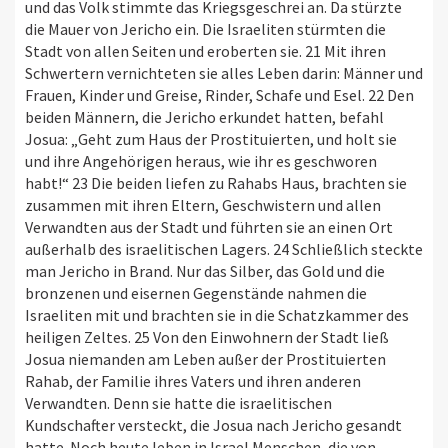
und das Volk stimmte das Kriegsgeschrei an. Da stürzte
die Mauer von Jericho ein. Die Israeliten stürmten die
Stadt von allen Seiten und eroberten sie. 21 Mit ihren
Schwertern vernichteten sie alles Leben darin: Männer und
Frauen, Kinder und Greise, Rinder, Schafe und Esel. 22 Den
beiden Männern, die Jericho erkundet hatten, befahl
Josua: „Geht zum Haus der Prostituierten, und holt sie
und ihre Angehörigen heraus, wie ihr es geschworen
habt!“ 23 Die beiden liefen zu Rahabs Haus, brachten sie
zusammen mit ihren Eltern, Geschwistern und allen
Verwandten aus der Stadt und führten sie an einen Ort
außerhalb des israelitischen Lagers. 24 Schließlich steckte
man Jericho in Brand. Nur das Silber, das Gold und die
bronzenen und eisernen Gegenstände nahmen die
Israeliten mit und brachten sie in die Schatzkammer des
heiligen Zeltes. 25 Von den Einwohnern der Stadt ließ
Josua niemanden am Leben außer der Prostituierten
Rahab, der Familie ihres Vaters und ihren anderen
Verwandten. Denn sie hatte die israelitischen
Kundschafter versteckt, die Josua nach Jericho gesandt
hatte. Noch heute leben in Israel Menschen, die von