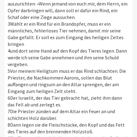
auszurichten: »Wenn jemand von euch mir, dem Herrn, ein
Opfer darbringen will, dann soll er dafür ein Rind, ein
Schaf oder eine Ziege aussuchen.
3Wählt er ein Rind für ein Brandopfer, muss er ein
männliches, fehlerloses Tier nehmen, damit mir seine
Gabe gefällt. Er soll es zum Eingang des heiligen Zeltes
bringen
4und dort seine Hand auf den Kopf des Tieres legen. Dann
werde ich seine Gabe annehmen und ihm seine Schuld
vergeben.
5Vor meinem Heiligtum muss er das Rind schlachten. Die
Priester, die Nachkommen Aarons, sollen das Blut
auffangen und ringsum an den Altar sprengen, der am
Eingang zum heiligen Zelt steht.
6Der Israelit, der das Tier gebracht hat, zieht ihm dann
das Fell ab und zerlegt es.
7Die Priester zünden auf dem Altar ein Feuer an und
schichten Holz darüber.
8Dann legen sie die Fleischstücke, den Kopf und das Fett
des Tieres auf den brennenden Holzstoß.