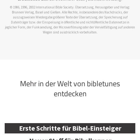
© 1986, 1996, 2002 International Bible Society. Übersetzung, Herausgeber und Verlag:
Brunnen Verlag, Basel und Gießen. Alle Rechte, insbesondere des Nachdrucks, der
auszugsweisen Wiedergabe größerer Texte der Übersetzung, der Speicherung auf
Datenträger bzw. der Einspeisung in öffentliche und nichtöffentliche Datennetze in
jeglicher Form, der Funksendung, der Microverfilmung oder der Vervielfältigung auf anderen
Wegen sind ausdrücklich vorbehalten.
Mehr in der Welt von bibletunes
entdecken
Erste Schritte für Bibel-Einsteiger