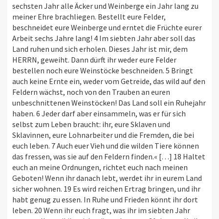
sechsten Jahr alle Äcker und Weinberge ein Jahr lang zu
meiner Ehre brachliegen. Bestellt eure Felder,
beschneidet eure Weinberge und erntet die Früchte eurer
Arbeit sechs Jahre lang! 4 Im siebten Jahr aber soll das
Land ruhen und sich erholen. Dieses Jahr ist mir, dem
HERRN, geweiht. Dann dürft ihr weder eure Felder
bestellen noch eure Weinstöcke beschneiden. 5 Bringt
auch keine Ernte ein, weder vom Getreide, das wild auf den
Feldern wächst, noch von den Trauben an euren
unbeschnittenen Weinstöcken! Das Land soll ein Ruhejahr
haben. 6 Jeder darf aber einsammeln, was er für sich
selbst zum Leben braucht: ihr, eure Sklaven und
Sklavinnen, eure Lohnarbeiter und die Fremden, die bei
euch leben. 7 Auch euer Vieh und die wilden Tiere können
das fressen, was sie auf den Feldern finden.« […] 18 Haltet
euch an meine Ordnungen, richtet euch nach meinen
Geboten! Wenn ihr danach lebt, werdet ihr in eurem Land
sicher wohnen. 19 Es wird reichen Ertrag bringen, und ihr
habt genug zu essen. In Ruhe und Frieden könnt ihr dort
leben. 20 Wenn ihr euch fragt, was ihr im siebten Jahr