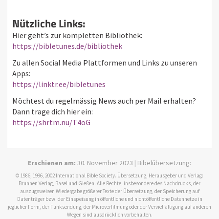
Nützliche Links:
Hier geht’s zur kompletten Bibliothek:
https://bibletunes.de/bibliothek
Zu allen Social Media Plattformen und Links zu unseren
Apps:
https://linktr.ee/bibletunes
Möchtest du regelmässig News auch per Mail erhalten?
Dann trage dich hier ein:
https://shrtm.nu/T4oG
Erschienen am:
30. November 2023 | Bibelübersetzung:
© 1986, 1996, 2002 International Bible Society. Übersetzung, Herausgeber und Verlag:
Brunnen Verlag, Basel und Gießen. Alle Rechte, insbesondere des Nachdrucks, der
auszugsweisen Wiedergabe größerer Texte der Übersetzung, der Speicherung auf
Datenträger bzw. der Einspeisung in öffentliche und nichtöffentliche Datennetze in
jeglicher Form, der Funksendung, der Microverfilmung oder der Vervielfältigung auf anderen
Wegen sind ausdrücklich vorbehalten.