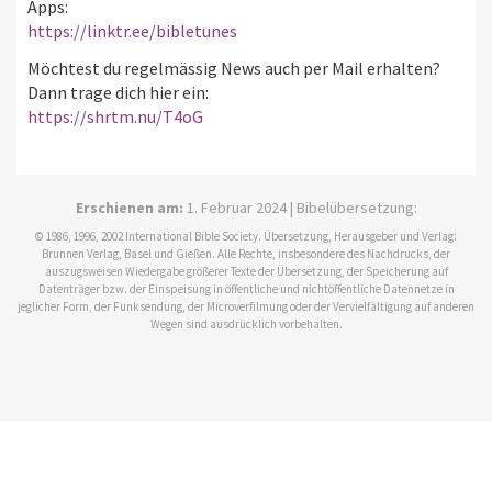
Apps:
https://linktr.ee/bibletunes
Möchtest du regelmässig News auch per Mail erhalten?
Dann trage dich hier ein:
https://shrtm.nu/T4oG
Erschienen am:
1. Februar 2024 | Bibelübersetzung:
© 1986, 1996, 2002 International Bible Society. Übersetzung, Herausgeber und Verlag:
Brunnen Verlag, Basel und Gießen. Alle Rechte, insbesondere des Nachdrucks, der
auszugsweisen Wiedergabe größerer Texte der Übersetzung, der Speicherung auf
Datenträger bzw. der Einspeisung in öffentliche und nichtöffentliche Datennetze in
jeglicher Form, der Funksendung, der Microverfilmung oder der Vervielfältigung auf anderen
Wegen sind ausdrücklich vorbehalten.