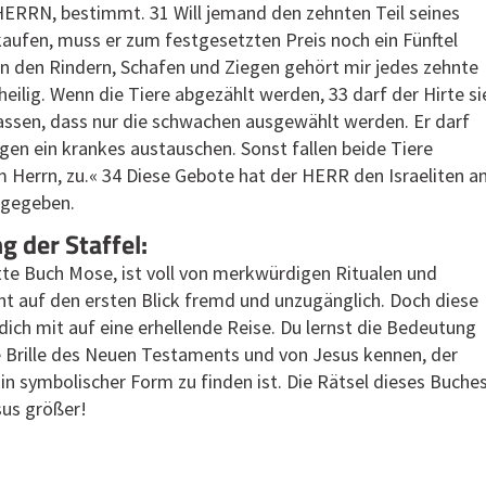
HERRN, bestimmt. 31 Will jemand den zehnten Teil seines
aufen, muss er zum festgesetzten Preis noch ein Fünftel
n den Rindern, Schafen und Ziegen gehört mir jedes zehnte
 heilig. Wenn die Tiere abgezählt werden, 33 darf der Hirte si
lassen, dass nur die schwachen ausgewählt werden. Er darf
en ein krankes austauschen. Sonst fallen beide Tiere
m Herrn, zu.« 34 Diese Gebote hat der HERR den Israeliten 
 gegeben.
 der Staffel:
itte Buch Mose, ist voll von merkwürdigen Ritualen und
nt auf den ersten Blick fremd und unzugänglich. Doch diese
ich mit auf eine erhellende Reise. Du lernst die Bedeutung
e Brille des Neuen Testaments und von Jesus kennen, der
 in symbolischer Form zu finden ist. Die Rätsel dieses Buche
sus größer!