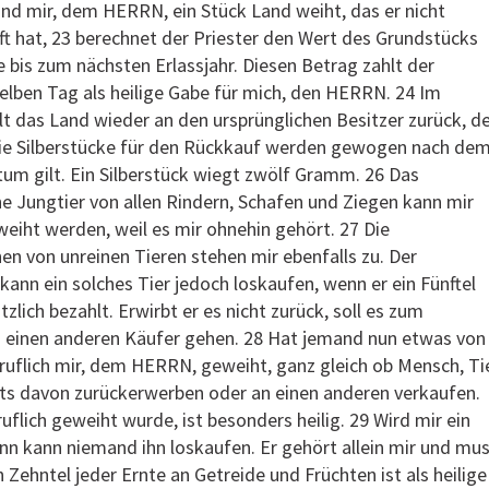
nd mir, dem HERRN, ein Stück Land weiht, das er nicht
t hat, 23 berechnet der Priester den Wert des Grundstücks
e bis zum nächsten Erlassjahr. Diesen Betrag zahlt der
elben Tag als heilige Gabe für mich, den HERRN. 24 Im
llt das Land wieder an den ursprünglichen Besitzer zurück, d
 Die Silberstücke für den Rückkauf werden gewogen nach de
tum gilt. Ein Silberstück wiegt zwölf Gramm. 26 Das
e Jungtier von allen Rindern, Schafen und Ziegen kann mir
weiht werden, weil es mir ohnehin gehört. 27 Die
n von unreinen Tieren stehen mir ebenfalls zu. Der
kann ein solches Tier jedoch loskaufen, wenn er ein Fünftel
lich bezahlt. Erwirbt er es nicht zurück, soll es zum
n einen anderen Käufer gehen. 28 Hat jemand nun etwas von
ruflich mir, dem HERRN, geweiht, ganz gleich ob Mensch, Ti
hts davon zurückerwerben oder an einen anderen verkaufen.
uflich geweiht wurde, ist besonders heilig. 29 Wird mir ein
nn kann niemand ihn loskaufen. Er gehört allein mir und mu
 Zehntel jeder Ernte an Getreide und Früchten ist als heilige