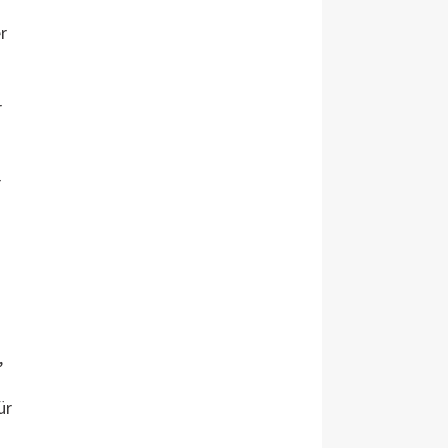
r
r
r
,
ür