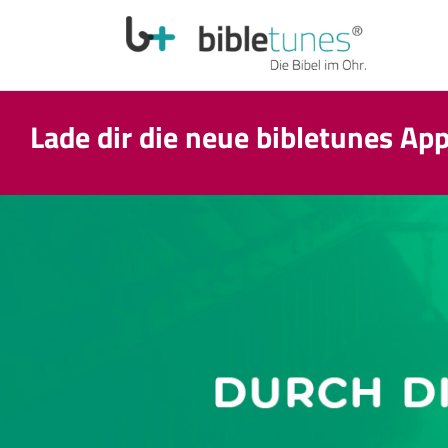
Lade dir die neue bibletunes Ap