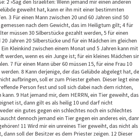
e: 2 »Sag den Israeliten: Wenn jemand mir einen anderen
lübde geweiht hat, kann er ihn mit einer bestimmten
n. 3 Für einen Mann zwischen 20 und 60 Jahren sind 50
, gemessen nach dem Gewicht, das im Heiligtum gilt; 4 für
Alter müssen 30 Silberstücke gezahlt werden, 5 für einen
 20 Jahren 20 Silberstücke und für ein Mädchen im gleichen
 6 Ein Kleinkind zwischen einem Monat und 5 Jahren kann mit
ft werden, wenn es ein Junge ist; für ein kleines Mädchen si
hlen. 7 Für einen Mann über 60 müssen 15, für eine Frau 10
t werden. 8 Kann derjenige, der das Gelübde abgelegt hat, d
icht aufbringen, soll er zum Priester gehen. Dieser legt eine
reffende Person fest und soll sich dabei nach dem richten,
 kann. 9 Hat jemand mir, dem HERRN, ein Tier geweiht, das
gnet ist, dann gilt es als heilig 10 und darf nicht
eder ein gutes gegen ein schlechtes noch ein schlechtes
Tauscht dennoch jemand ein Tier gegen ein anderes ein, dan
gehören! 11 Wird mir ein unreines Tier geweiht, das nicht als
, dann soll der Besitzer es dem Priester zeigen. 12 Dieser