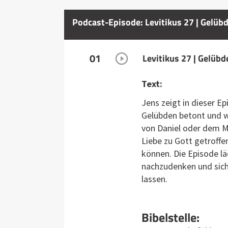
Podcast-Episode: Levitikus 27 | Gelü
01
Levitikus 27 | Gelü
Text:
Jens zeigt in dieser E
Gelübden betont und wi
von Daniel oder dem M
Liebe zu Gott getroff
können. Die Episode lä
nachzudenken und sich 
lassen.
Bibelstelle: