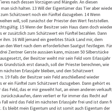
Tieres nach dessen Vorzügen und Mängeln. An diesen
l man sich halten. 13 Will der Eigentümer das Tier aber wiede
 zum Schätzwert noch ein Fünftel dazugeben. 14 Wenn
ihen will, soll zunächst der Priester den Wert feststellen.
chtsgültig. 15 Wenn der Besitzer sein Haus dann doch wiede
s er zusätzlich zum Schätzwert ein Fünftel bezahlen. Dann
r ihm. 16 Will jemand ein geerbtes Stück Land mir, dem
an den Wert nach dem erforderlichen Saatgut festlegen. Fü
 drei Zentner Gerste aussäen kann, müssen 50 Silberstücke
ausgesetzt, der Besitzer weiht mir sein Feld vom Erlassjahr
as Grundstück erst danach, soll der Priester berechnen, wie
um nächsten Erlassjahr bleiben, und den Schätzwert
n. 19 Falls der Besitzer sein Feld anschließend wieder
ss er ein Fünftel zum Schätzwert dazugeben. Dann gehört es
 das Feld, das er mir geweiht hat, an einen anderen verkauft
 zurückzukaufen, dann verliert er für immer das Recht auf
Fall wird das Feld im nächsten Erlassjahr frei und ist dann f
t. Es bleibt mein Eigentum und ist somit auch Eigentum der