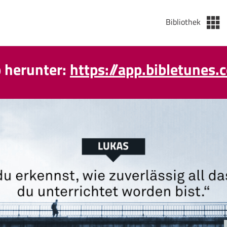
Bibliothek
p herunter:
https://app.bibletunes.