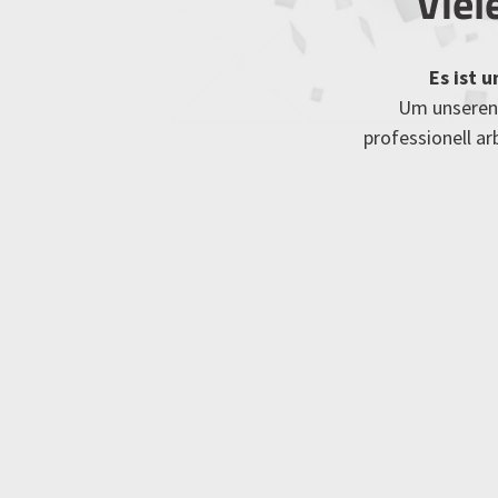
Viel
Es ist 
Um unseren 
professionell a