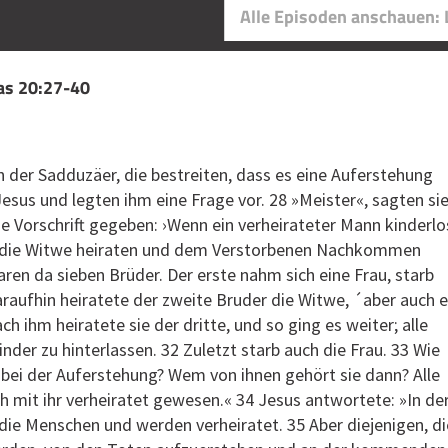
Alle Episoden anschauen:
kas 20:27-40
 der Sadduzäer, die bestreiten, dass es eine Auferstehung
Jesus und legten ihm eine Frage vor. 28 »Meister«, sagten sie
 Vorschrift gegeben: ›Wenn ein verheirateter Mann kinderlo
der die Witwe heiraten und dem Verstorbenen Nachkommen
aren da sieben Brüder. Der erste nahm sich eine Frau, starb
araufhin heiratete der zweite Bruder die Witwe, ´aber auch e
ch ihm heiratete sie der dritte, und so ging es weiter; alle
nder zu hinterlassen. 32 Zuletzt starb auch die Frau. 33 Wie
u bei der Auferstehung? Wem von ihnen gehört sie dann? Alle
ch mit ihr verheiratet gewesen.« 34 Jesus antwortete: »In de
 die Menschen und werden verheiratet. 35 Aber diejenigen, di