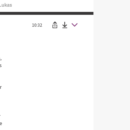
 Lukas
10:32
,
s
r
r
e