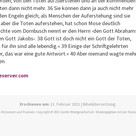
werden, von den Toten aufzuerstehen und an der kommenden
aten dann nicht mehr. 36 Sie können dann ja auch nicht mehr
den Engeln gleich; als Menschen der Auferstehung sind sie
 aber die Toten auferstehen, hat schon Mose deutlich
ichte vom Dornbusch nennt er den Herrn ›den Gott Abraham
n Gott Jakobs‹. 38 Gott ist doch nicht ein Gott der Toten,
ür ihn sind alle lebendig.« 39 Einige der Schriftgelehrten
er, das war eine gute Antwort.« 40 Aber niemand wagte mehr
en.
leserver.com
Erschienen am:
11. Februar 2021 | Bibelübersetzung:
 Testament und Psalmen. Copyright © 2011 Genfer Bibelgesellschaft. Wiedergegeben mit der freun