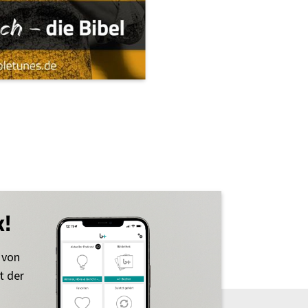
k!
 von
t der