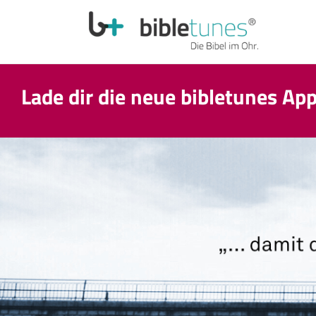
Lade dir die neue bibletunes Ap