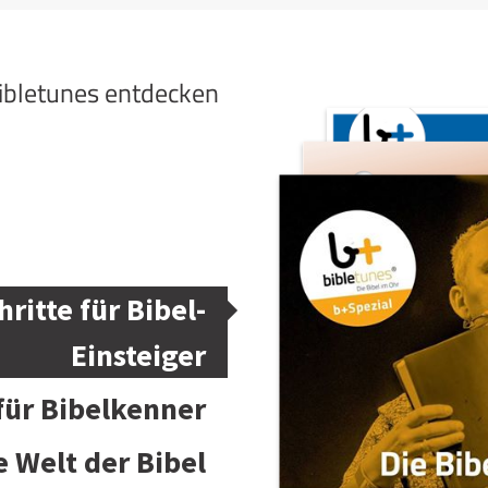
bibletunes entdecken
hritte für Bibel-
Einsteiger
 für Bibelkenner
e Welt der Bibel