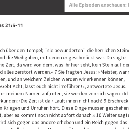
Alle Episoden anschauen:
as 21:5-11
sich über den Tempel; ´sie bewunderten` die herrlichen Stein
und die Weihgaben, mit denen er geschmückt war. Da sagte
e Zeit, da wird von dem, was ihr hier seht, kein Stein auf d
rd alles zerstört werden.« 7 Sie fragten Jesus: »Meister, wan
en, und an welchem Zeichen werden wir erkennen können,
»Gebt Acht, lasst euch nicht irreführen!«, antwortete Jesus.
ter meinem Namen auftreten; sie werden von sich sagen: ›Ic
künden: ›Die Zeit ist da.‹ Lauft ihnen nicht nach! 9 Erschreck
von Kriegen und Unruhen hört. Diese Dinge müssen geschehen
 aber es kommt noch nicht sofort danach.« 10 Weiter sagt
 wird sich gegen das andere erheben und ein Reich gegen das