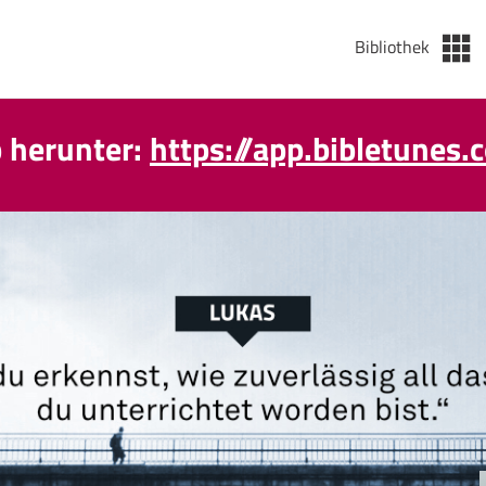
Bibliothek
p herunter:
https://app.bibletunes.