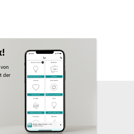
k!
 von
t der