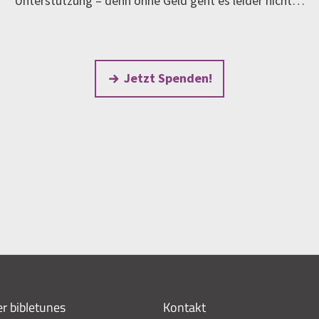
Unterstützung – denn ohne Geld geht es leider nicht…
Jetzt Spenden!
r bibletunes
Kontakt