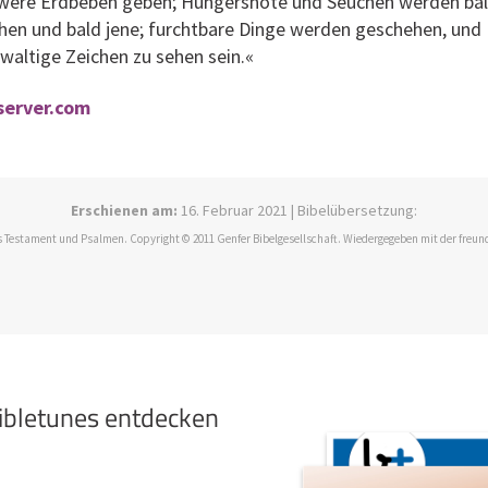
hwere Erdbeben geben; Hungersnöte und Seuchen werden ba
en und bald jene; furchtbare Dinge werden geschehen, und
ltige Zeichen zu sehen sein.«
eserver.com
Erschienen am:
16. Februar 2021 | Bibelübersetzung:
 Testament und Psalmen. Copyright © 2011 Genfer Bibelgesellschaft. Wiedergegeben mit der freun
bibletunes entdecken