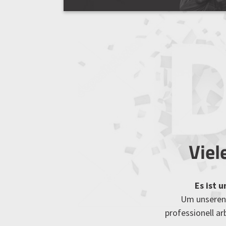
Viel
Es ist 
Um unseren 
professionell a