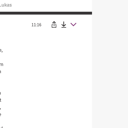
 Lukas
11:16
e,
em
n
h
t
,
e