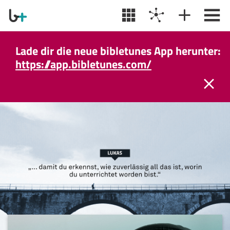
Lade dir die neue bibletunes App herunter:
https://app.bibletunes.com/