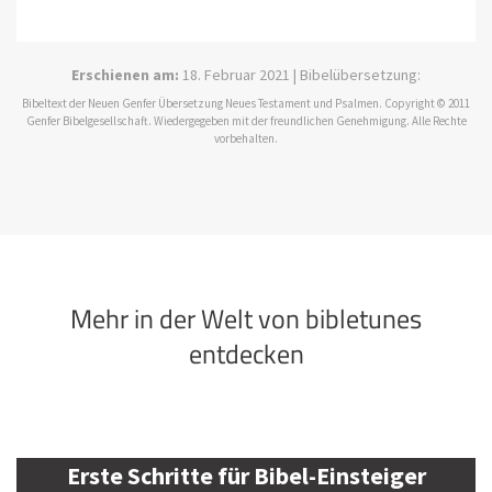
Erschienen am:
18. Februar 2021 | Bibelübersetzung:
Bibeltext der Neuen Genfer Übersetzung Neues Testament und Psalmen. Copyright © 2011
Genfer Bibelgesellschaft. Wiedergegeben mit der freundlichen Genehmigung. Alle Rechte
vorbehalten.
Mehr in der Welt von bibletunes
entdecken
Erste Schritte für Bibel-Einsteiger