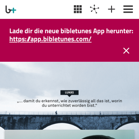
Lade dir die neue bibletunes App herunter:
https://app.bibletunes.com/