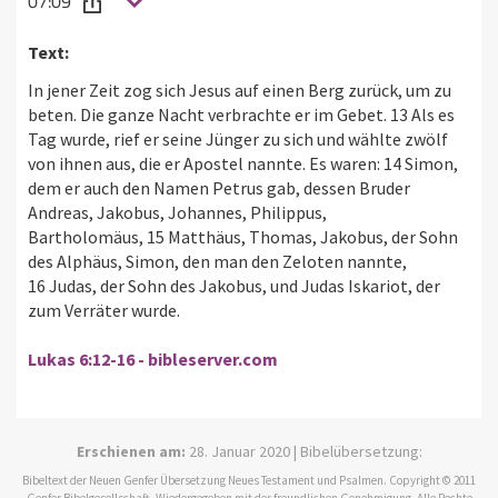
07:09
Text:
In jener Zeit zog sich Jesus auf einen Berg zurück, um zu
beten. Die ganze Nacht verbrachte er im Gebet. 13 Als es
Tag wurde, rief er seine Jünger zu sich und wählte zwölf
von ihnen aus, die er Apostel nannte. Es waren: 14 Simon,
dem er auch den Namen Petrus gab, dessen Bruder
Andreas, Jakobus, Johannes, Philippus,
Bartholomäus, 15 Matthäus, Thomas, Jakobus, der Sohn
des Alphäus, Simon, den man den Zeloten nannte,
16 Judas, der Sohn des Jakobus, und Judas Iskariot, der
zum Verräter wurde.
Lukas 6:12-16 - bibleserver.com
Erschienen am:
28. Januar 2020 | Bibelübersetzung:
Bibeltext der Neuen Genfer Übersetzung Neues Testament und Psalmen. Copyright © 2011
Genfer Bibelgesellschaft. Wiedergegeben mit der freundlichen Genehmigung. Alle Rechte