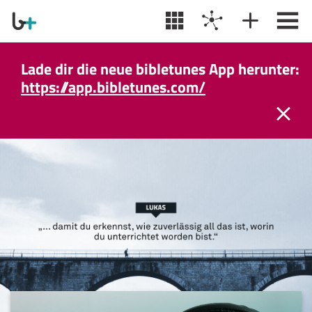
Lade dir die neue bibletunes App herunter:
https://app.bibletunes.com/