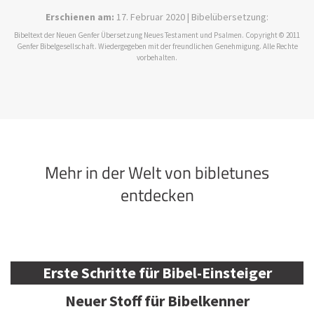
Erschienen am:
17. Februar 2020 | Bibelübersetzung:
Bibeltext der Neuen Genfer Übersetzung Neues Testament und Psalmen. Copyright © 2011
Genfer Bibelgesellschaft. Wiedergegeben mit der freundlichen Genehmigung. Alle Rechte
vorbehalten.
Mehr in der Welt von bibletunes
entdecken
Erste Schritte für Bibel-Einsteiger
Neuer Stoff für Bibelkenner