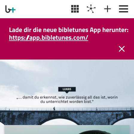
Lade dir die neue bibletunes App herunter:
https://app.bibletunes.com/