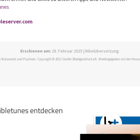
tunes
bleserver.com
Erschienen am:
28. Februar 2025 | Bibelübersetzung:
 Testament und Psalmen. Copyright © 2011 Genfer Bibelgesellschaft. Wiedergegeben mit der freun
bibletunes entdecken