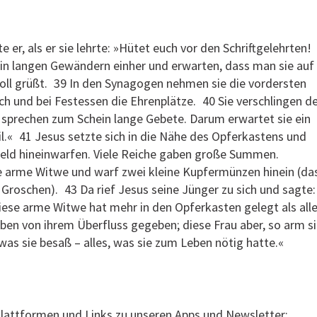
er, als er sie lehrte: »Hütet euch vor den Schriftgelehrten!
 in langen Gewändern einher und erwarten, dass man sie auf
voll grüßt. 39 In den Synagogen nehmen sie die vordersten
ruch und bei Festessen die Ehrenplätze. 40 Sie verschlingen d
 sprechen zum Schein lange Gebete. Darum erwartet sie ein
l.« 41 Jesus setzte sich in die Nähe des Opferkastens und
 Geld hineinwarfen. Viele Reiche gaben große Summen.
 arme Witwe und warf zwei kleine Kupfermünzen hinein (da
Groschen). 43 Da rief Jesus seine Jünger zu sich und sagte:
Diese arme Witwe hat mehr in den Opferkasten gelegt als all
aben von ihrem Überfluss gegeben; diese Frau aber, so arm s
 was sie besaß – alles, was sie zum Leben nötig hatte.«
Plattformen und Links zu unseren Apps und Newsletter: