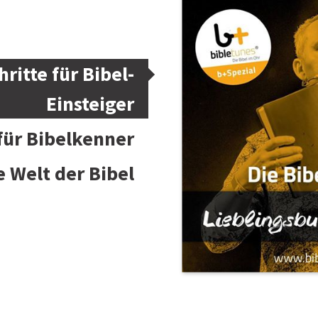
hritte für Bibel-
Einsteiger
 für Bibelkenner
e Welt der Bibel