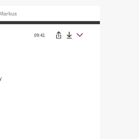
 Markus
09:41
y