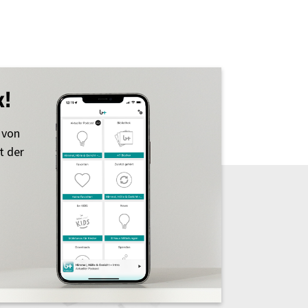
k!
 von
t der