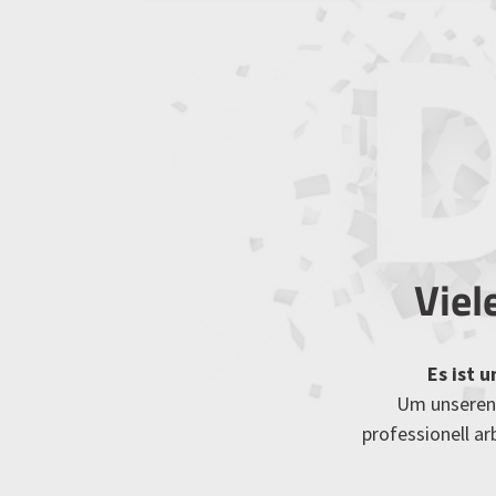
Viel
Es ist 
Um unseren 
professionell a