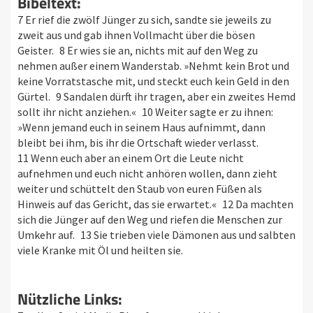
Bibeltext:
7 Er rief die zwölf Jünger zu sich, sandte sie jeweils zu
zweit aus und gab ihnen Vollmacht über die bösen
Geister. 8 Er wies sie an, nichts mit auf den Weg zu
nehmen außer einem Wanderstab. »Nehmt kein Brot und
keine Vorratstasche mit, und steckt euch kein Geld in den
Gürtel. 9 Sandalen dürft ihr tragen, aber ein zweites Hemd
sollt ihr nicht anziehen.« 10 Weiter sagte er zu ihnen:
»Wenn jemand euch in seinem Haus aufnimmt, dann
bleibt bei ihm, bis ihr die Ortschaft wieder verlasst.
11 Wenn euch aber an einem Ort die Leute nicht
aufnehmen und euch nicht anhören wollen, dann zieht
weiter und schüttelt den Staub von euren Füßen als
Hinweis auf das Gericht, das sie erwartet.« 12 Da machten
sich die Jünger auf den Weg und riefen die Menschen zur
Umkehr auf. 13 Sie trieben viele Dämonen aus und salbten
viele Kranke mit Öl und heilten sie.
Nützliche Links: