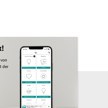
k!
 von
t der