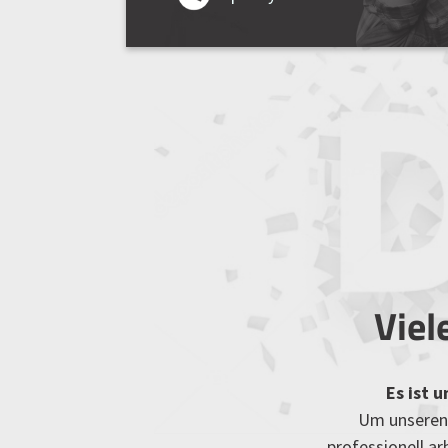
Viel
Es ist 
Um unseren 
professionell a