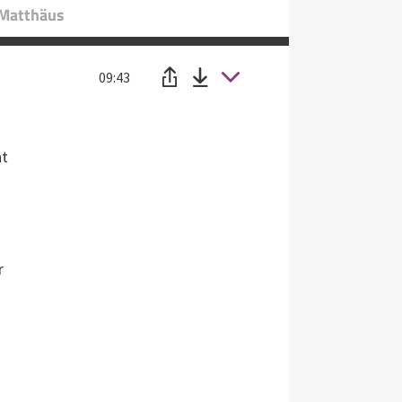
 Matthäus
09:43
ht
r