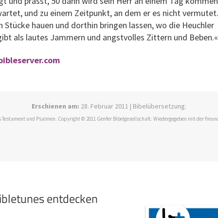
t und prasst, 50 dann wird sein Herr an einem Tag kommen
wartet, und zu einem Zeitpunkt, an dem er es nicht vermutet
in Stücke hauen und dorthin bringen lassen, wo die Heuchler
gibt als lautes Jammern und angstvolles Zittern und Beben.«
bibleserver.com
Erschienen am:
28. Februar 2011 | Bibelübersetzung:
 Testament und Psalmen. Copyright © 2011 Genfer Bibelgesellschaft. Wiedergegeben mit der freun
bibletunes entdecken