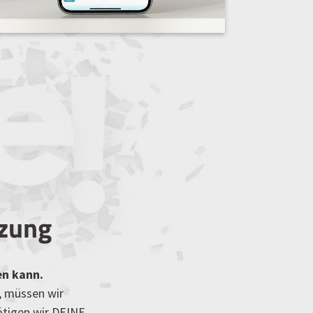
tzung
en kann.
, müssen wir
ötigen wir DEINE