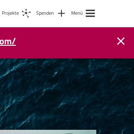
Projekte
Spenden
Menü
com/
m 31. August.