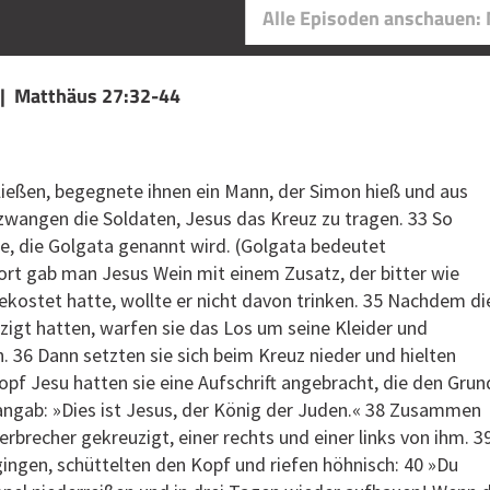
Alle Episoden anschauen:
 | Matthäus 27:32-44
rließen, begegnete ihnen ein Mann, der Simon hieß und aus
wangen die Soldaten, Jesus das Kreuz zu tragen. 33 So
le, die Golgata genannt wird. (Golgata bedeutet
ort gab man Jesus Wein mit einem Zusatz, der bitter wie
 gekostet hatte, wollte er nicht davon trinken. 35 Nachdem di
igt hatten, warfen sie das Los um seine Kleider und
ch. 36 Dann setzten sie sich beim Kreuz nieder und hielten
f Jesu hatten sie eine Aufschrift angebracht, die den Grun
 angab: »Dies ist Jesus, der König der Juden.« 38 Zusammen
rbrecher gekreuzigt, einer rechts und einer links von ihm. 3
gingen, schüttelten den Kopf und riefen höhnisch: 40 »Du