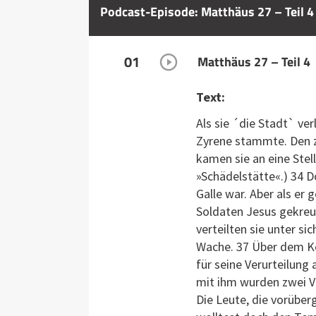
Podcast-Episode: Matthäus 27 – Teil 4
01
Matthäus 27 – Teil 4
Text:
Als sie ´die Stadt` ve
Zyrene stammte. Den z
kamen sie an eine Stel
»Schädelstätte«.) 34 D
Galle war. Aber als er
Soldaten Jesus gekreuz
verteilten sie unter si
Wache. 37 Über dem Kop
für seine Verurteilung
mit ihm wurden zwei Ve
Die Leute, die vorüber