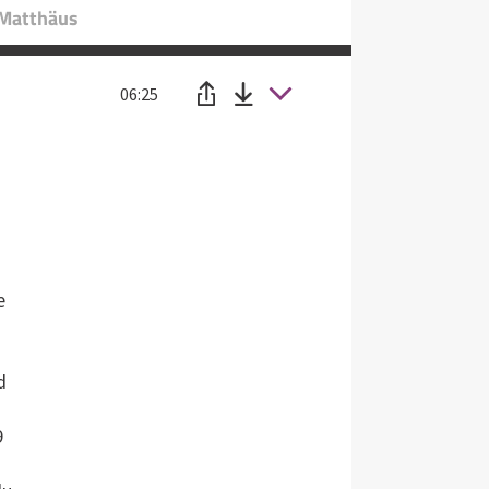
 Matthäus
06:25
e
d
9