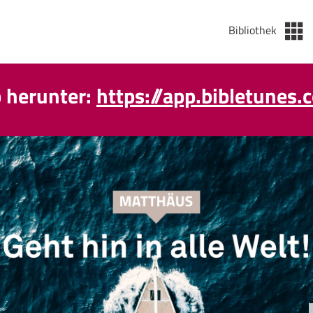
Bibliothek
p herunter:
https://app.bibletunes.
äglicher Podcast wieder da ab de