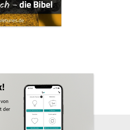
k!
 von
t der