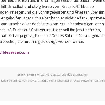
pel niederreißen und in drei Tagen wieder aufbauen! Wenn 
 hilf dir selbst und steig herab vom Kreuz!« 41 Ebenso
nden Priester und die Schriftgelehrten und Ältesten über ihn
 er geholfen, aber sich selbst kann er nicht helfen«, spottet
ig von Israel! Soll er doch jetzt vom Kreuz herabsteigen, dann
en. 43 Er hat auf Gott vertraut; der soll ihn jetzt befreien,
hat. Er hat ja gesagt: ›Ich bin Gottes Sohn.‹« 44 Und genaus
erbrecher, die mit ihm gekreuzigt worden waren.
bibleserver.com
Erschienen am:
23. März 2011 | Bibelübersetzung:
 Testament und Psalmen. Copyright © 2011 Genfer Bibelgesellschaft. Wiedergegeben mit der freun