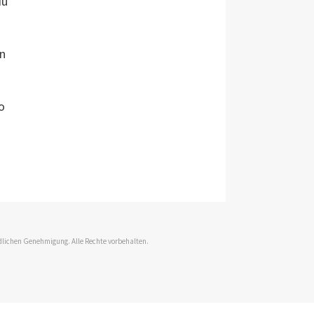
du
en
o
dlichen Genehmigung. Alle Rechte vorbehalten.