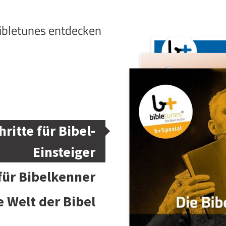
bibletunes entdecken
hritte für Bibel-
Einsteiger
 für Bibelkenner
e Welt der Bibel