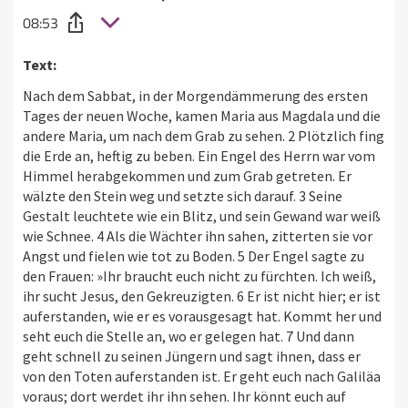
08:53
Text:
Nach dem Sabbat, in der Morgendämmerung des ersten
Tages der neuen Woche, kamen Maria aus Magdala und die
andere Maria, um nach dem Grab zu sehen. 2 Plötzlich fing
die Erde an, heftig zu beben. Ein Engel des Herrn war vom
Himmel herabgekommen und zum Grab getreten. Er
wälzte den Stein weg und setzte sich darauf. 3 Seine
Gestalt leuchtete wie ein Blitz, und sein Gewand war weiß
wie Schnee. 4 Als die Wächter ihn sahen, zitterten sie vor
Angst und fielen wie tot zu Boden. 5 Der Engel sagte zu
den Frauen: »Ihr braucht euch nicht zu fürchten. Ich weiß,
ihr sucht Jesus, den Gekreuzigten. 6 Er ist nicht hier; er ist
auferstanden, wie er es vorausgesagt hat. Kommt her und
seht euch die Stelle an, wo er gelegen hat. 7 Und dann
geht schnell zu seinen Jüngern und sagt ihnen, dass er
von den Toten auferstanden ist. Er geht euch nach Galiläa
voraus; dort werdet ihr ihn sehen. Ihr könnt euch auf