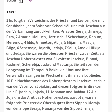
10:09
Text:
1 Es folgt ein Verzeichnis der Priester und Leviten, die mit
Serubbabel, dem Sohn von Schealtiël, und mit Jeschua aus
der Verbannung zurückkehrten: Priester: Seraja, Jirmeja,
Esra, 2 Amarja, Malluch, Hattusch, 3 Schechanja, Rehum,
Meremot, 4 Iddo, Ginneton, Abija, 5 Mijamin, Maadja,
Bilga, 6 Schemaja, Jojarib, Jedaja, 7 Sallu, Amok, Hilkija
und Jedaja. Sie waren die obersten Priester zu der Zeit, als
Jeschua Hoherpriester war. 8 Leviten: Jeschua, Binnui,
Kadmiël, Scherebja, Juda und Mattanja. Sie leiteten den
Lobgesang im Tempel. 9 Bakbukja, Unni und ihre
Verwandten sangen im Wechsel mit ihnen die Loblieder.
10 Die Nachkommen des Hohenpriesters Jeschua: Jeschua
war der Vater von Jojakim, auf diesen folgten in direkter
Linie Eljaschib, Jojada, 11 Johanan und Jaddua. 12 Als
Jojakim das Amt des Hohenpriesters ausübte, waren
folgende Priester die Oberhäupter ihrer Sippen: Meraja
von der Sippe Seraja, Hananja von der Sippe Jirmeja,