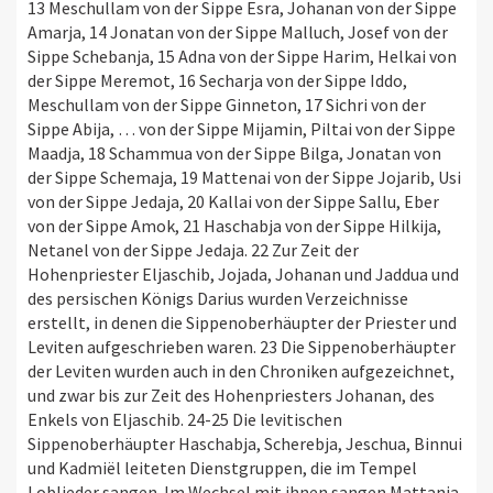
13 Meschullam von der Sippe Esra, Johanan von der Sippe
Amarja, 14 Jonatan von der Sippe Malluch, Josef von der
Sippe Schebanja, 15 Adna von der Sippe Harim, Helkai von
der Sippe Meremot, 16 Secharja von der Sippe Iddo,
Meschullam von der Sippe Ginneton, 17 Sichri von der
Sippe Abija, … von der Sippe Mijamin, Piltai von der Sippe
Maadja, 18 Schammua von der Sippe Bilga, Jonatan von
der Sippe Schemaja, 19 Mattenai von der Sippe Jojarib, Usi
von der Sippe Jedaja, 20 Kallai von der Sippe Sallu, Eber
von der Sippe Amok, 21 Haschabja von der Sippe Hilkija,
Netanel von der Sippe Jedaja. 22 Zur Zeit der
Hohenpriester Eljaschib, Jojada, Johanan und Jaddua und
des persischen Königs Darius wurden Verzeichnisse
erstellt, in denen die Sippenoberhäupter der Priester und
Leviten aufgeschrieben waren. 23 Die Sippenoberhäupter
der Leviten wurden auch in den Chroniken aufgezeichnet,
und zwar bis zur Zeit des Hohenpriesters Johanan, des
Enkels von Eljaschib. 24-25 Die levitischen
Sippenoberhäupter Haschabja, Scherebja, Jeschua, Binnui
und Kadmiël leiteten Dienstgruppen, die im Tempel
Loblieder sangen. Im Wechsel mit ihnen sangen Mattanja,