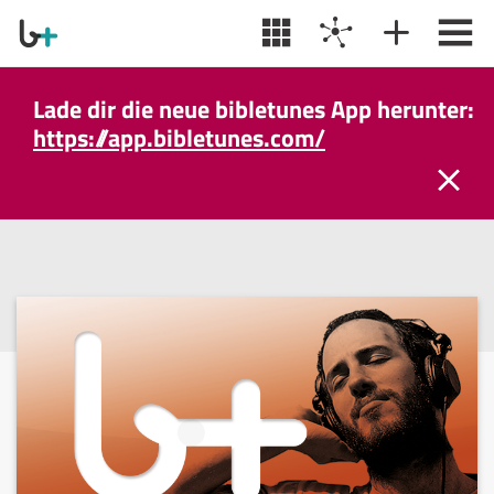
Lade dir die neue bibletunes App herunter:
https://app.bibletunes.com/