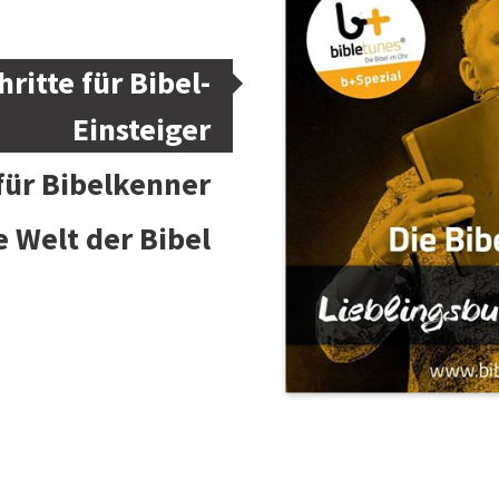
hritte für Bibel-
Einsteiger
 für Bibelkenner
e Welt der Bibel