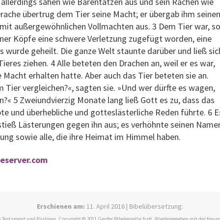
 allerdings sahen wie Bärentatzen aus und sein Rachen wie
Drache übertrug dem Tier seine Macht; er übergab ihm seine
 mit außergewöhnlichen Vollmachten aus. 3 Dem Tier war, s
iner Köpfe eine schwere Verletzung zugefügt worden, eine
s wurde geheilt. Die ganze Welt staunte darüber und ließ sic
Tieres ziehen. 4 Alle beteten den Drachen an, weil er es war,
 Macht erhalten hatte. Aber auch das Tier beteten sie an.
 Tier vergleichen?«, sagten sie. »Und wer dürfte es wagen,
n?« 5 Zweiundvierzig Monate lang ließ Gott es zu, dass das
te und überhebliche und gotteslästerliche Reden führte. 6 E
 stieß Lästerungen gegen ihn aus; es verhöhnte seinen Name
ung sowie alle, die ihre Heimat im Himmel haben.
leserver.com
Erschienen am:
11. April 2016 | Bibelübersetzung:
 Testament und Psalmen. Copyright © 2011 Genfer Bibelgesellschaft. Wiedergegeben mit der freun