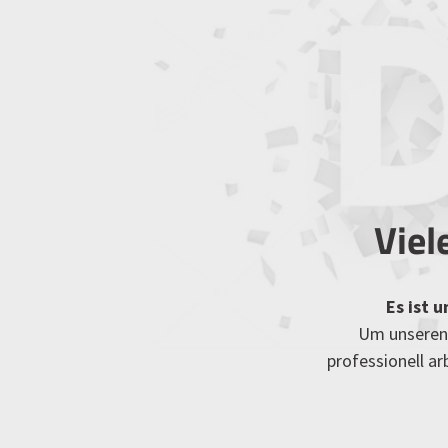
Viel
Es ist 
Um unseren 
professionell a