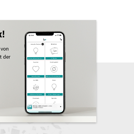
k!
 von
t der