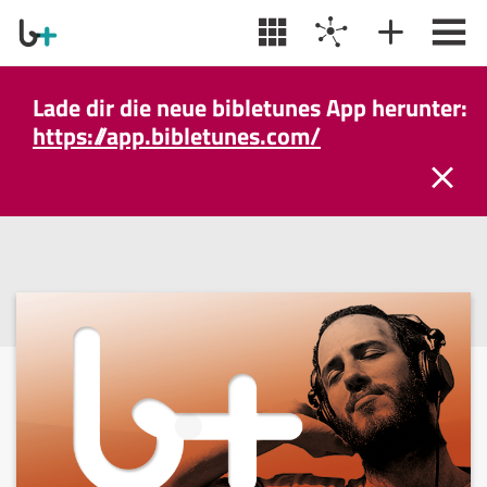
Lade dir die neue bibletunes App herunter:
https://app.bibletunes.com/