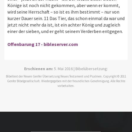
Könige ist noch nicht gekommen, aber wenn er kommt,
wird seine Herrschaft – so ist es ihm bestimmt – nur von
kurzer Dauer sein. 11 Das Tier, das schon einmal da war und
jetzt nicht mehr da ist, ist ein achter König und zugleich
einer der sieben, und er geht seinem Verderben entgegen.
Offenbarung 17 - bibleserver.com
Erschienen am:
5. Mai 2016 | Bibelübersetzung:
Bibeltext der Neuen Genfer Übersetzung Neues Testament und Psalmen. Copyright © 2011
Genfer Bibelgesellschaft. Wiedergegeben mit der freundlichen Genehmigung. Alle Rechte
vorbehalten.