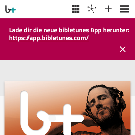
Lade dir die neue bibletunes App herunter:
https://app.bibletunes.com/