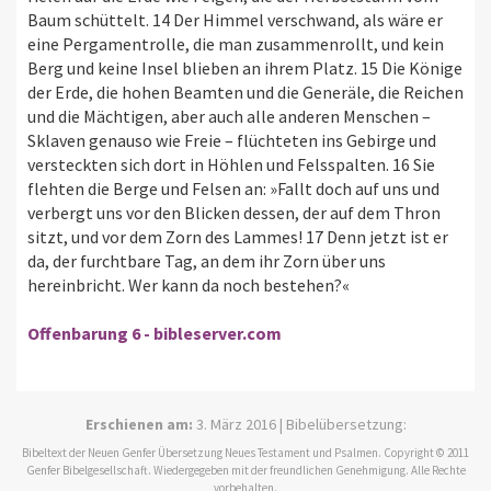
Baum schüttelt. 14 Der Himmel verschwand, als wäre er
eine Pergamentrolle, die man zusammenrollt, und kein
Berg und keine Insel blieben an ihrem Platz. 15 Die Könige
der Erde, die hohen Beamten und die Generäle, die Reichen
und die Mächtigen, aber auch alle anderen Menschen –
Sklaven genauso wie Freie – flüchteten ins Gebirge und
versteckten sich dort in Höhlen und Felsspalten. 16 Sie
flehten die Berge und Felsen an: »Fallt doch auf uns und
verbergt uns vor den Blicken dessen, der auf dem Thron
sitzt, und vor dem Zorn des Lammes! 17 Denn jetzt ist er
da, der furchtbare Tag, an dem ihr Zorn über uns
hereinbricht. Wer kann da noch bestehen?«
Offenbarung 6 - bibleserver.com
Erschienen am:
3. März 2016 | Bibelübersetzung:
Bibeltext der Neuen Genfer Übersetzung Neues Testament und Psalmen. Copyright © 2011
Genfer Bibelgesellschaft. Wiedergegeben mit der freundlichen Genehmigung. Alle Rechte
vorbehalten.