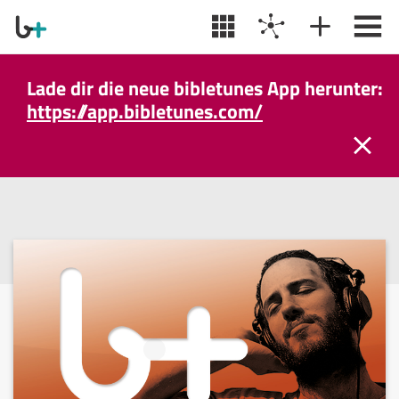
Lade dir die neue bibletunes App herunter:
https://app.bibletunes.com/