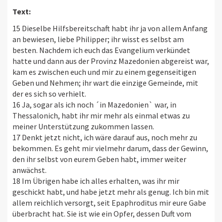
Text:
15 Dieselbe Hilfsbereitschaft habt ihr ja von allem Anfang
an bewiesen, liebe Philipper; ihr wisst es selbst am
besten. Nachdem ich euch das Evangelium verkündet
hatte und dann aus der Provinz Mazedonien abgereist war,
kam es zwischen euch und mir zu einem gegenseitigen
Geben und Nehmen; ihr wart die einzige Gemeinde, mit
der es sich so verhielt.
16 Ja, sogar als ich noch ´in Mazedonien` war, in
Thessalonich, habt ihr mir mehr als einmal etwas zu
meiner Unterstützung zukommen lassen.
17 Denkt jetzt nicht, ich wäre darauf aus, noch mehr zu
bekommen. Es geht mir vielmehr darum, dass der Gewinn,
den ihr selbst von eurem Geben habt, immer weiter
anwächst.
18 Im Übrigen habe ich alles erhalten, was ihr mir
geschickt habt, und habe jetzt mehr als genug. Ich bin mit
allem reichlich versorgt, seit Epaphroditus mir eure Gabe
überbracht hat. Sie ist wie ein Opfer, dessen Duft vom