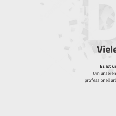
Viel
Es ist 
Um unseren 
professionell a