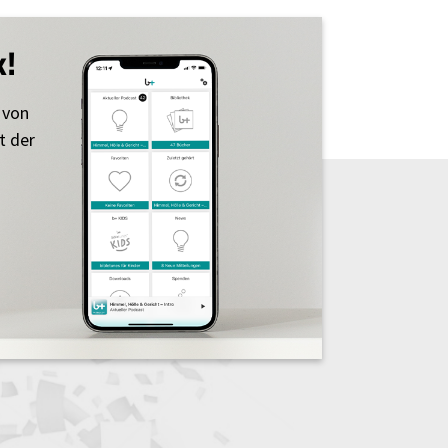
k!
 von
t der