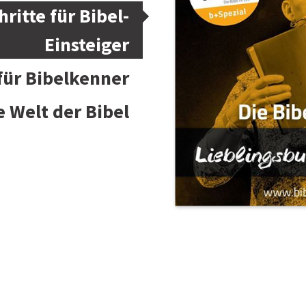
hritte für Bibel-
Einsteiger
 für Bibelkenner
e Welt der Bibel