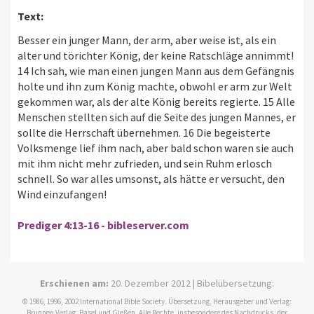
Text:
Besser ein junger Mann, der arm, aber weise ist, als ein
alter und törichter König, der keine Ratschläge annimmt!
14 Ich sah, wie man einen jungen Mann aus dem Gefängnis
holte und ihn zum König machte, obwohl er arm zur Welt
gekommen war, als der alte König bereits regierte. 15 Alle
Menschen stellten sich auf die Seite des jungen Mannes, er
sollte die Herrschaft übernehmen. 16 Die begeisterte
Volksmenge lief ihm nach, aber bald schon waren sie auch
mit ihm nicht mehr zufrieden, und sein Ruhm erlosch
schnell. So war alles umsonst, als hätte er versucht, den
Wind einzufangen!
Prediger 4:13-16 - bibleserver.com
Erschienen am:
20. Dezember 2012 | Bibelübersetzung:
© 1986, 1996, 2002 International Bible Society. Übersetzung, Herausgeber und Verlag:
Brunnen Verlag, Basel und Gießen. Alle Rechte, insbesondere des Nachdrucks, der