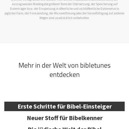
auszugsweisen Wiedergabe größerer Texte der Übersetzung, der Speicherung auf
Datenträger bzw. der Einspeisung in öffentliche und nichtöffentliche Datennetze in
jeglicher Form, der Funksendung, der Microverfilmung oder der Vervielfältigung auf anderen
Wegen sind ausdrücklich vorbehalten.
Mehr in der Welt von bibletunes
entdecken
Erste Schritte für Bibel-Einsteiger
Neuer Stoff für Bibelkenner