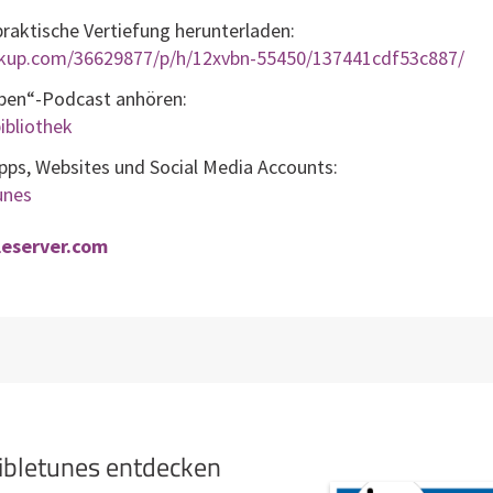
raktische Vertiefung herunterladen:
lickup.com/36629877/p/h/12xvbn-55450/137441cdf53c887/
eben“-Podcast anhören:
ibliothek
Apps, Websites und Social Media Accounts:
tunes
bleserver.com
bibletunes entdecken