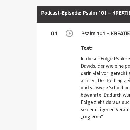
Podcast-Episode: Psalm 101 – KREATIE
01
Psalm 101 – KREATIE
Text:
In dieser Folge Psalme
Davids, der wie eine p
darin viel vor: gerech
achten. Der Beitrag ze
und schwere Schuld auf
bewahrte. Dadurch wurd
Folge zieht daraus auch
seinem eigenen Verant
„regieren“.