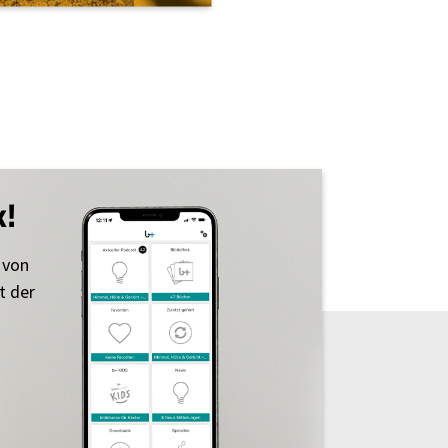
k!
 von
t der