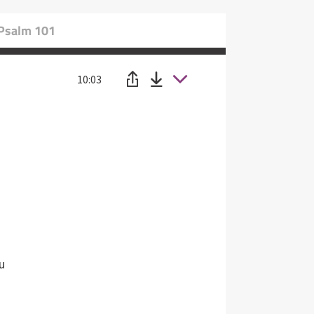
 Psalm 101
10:03
u