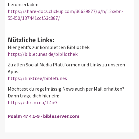
herunterladen:
https://share-docs.clickup.com/36629877/p/h/12xvbn-
55450/137441cdf53c887/
Nützliche Links:
Hier geht’s zur kompletten Bibliothek:
https://bibletunes.de/bibliothek
Zu allen Social Media Plattformen und Links zu unseren
Apps:
https://linktr.ee/bibletunes
Möchtest du regelmässig News auch per Mail erhalten?
Dann trage dich hier ein:
https://shrtm.nu/T4oG
Psalm 47 4:1-9 - bibleserver.com