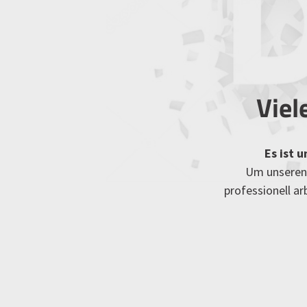
Viel
Es ist 
Um unseren 
professionell a