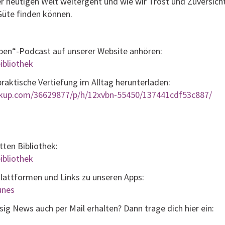
r heutigen Welt weitergeht und wie wir Trost und Zuversich
Güte finden können.
eben“-Podcast auf unserer Website anhören:
ibliothek
aktische Vertiefung im Alltag herunterladen:
lickup.com/36629877/p/h/12xvbn-55450/137441cdf53c887/
tten Bibliothek:
ibliothek
Plattformen und Links zu unseren Apps:
tunes
g News auch per Mail erhalten? Dann trage dich hier ein: