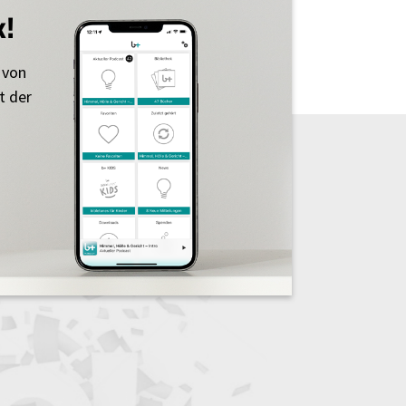
k!
 von
t der