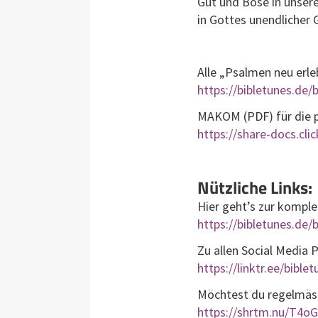
Gut und Böse in unsere
in Gottes unendlicher 
Alle „Psalmen neu erl
https://bibletunes.de/b
MAKOM (PDF) für die pr
https://share-docs.c
Nützliche Links:
Hier geht’s zur komple
https://bibletunes.de/b
Zu allen Social Media 
https://linktr.ee/bible
Möchtest du regelmässi
https://shrtm.nu/T4oG