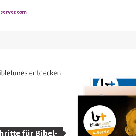
eserver.com
bibletunes entdecken
hritte für Bibel-