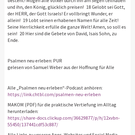
besteht! Mögen alle Völker durch ihn am Segen teilhaben
und ihn, den König, glücklich preisen! 18 Gelobt sei Gott,
der HERR, der Gott Israels! Er vollbringt Wunder, er
allein! 19 Lobt seinen erhabenen Namen für alle Zeit!
Seine Herrlichkeit erfülle die ganze Welt! Amen, so soll es
sein! 20 Hier sind die Gebete von David, Isais Sohn, zu
Ende.
Psalmen neu erleben: PUR
gelesen von Samuel Weber aus der Hoffnung für Alle
Alle „Psalmen neu erleben“-Podcast anhören:
https://link.chtbl.com/psalmen-neu-erleben
MAKOM (PDF) für die praktische Vertiefung im Alltag
herunterladen:
https://share-docs.clickup.com/36629877/p/h/12xvbn-
55450/137441cdf53c887/
Alle Links zu unseren Apps, Websites und Social Media