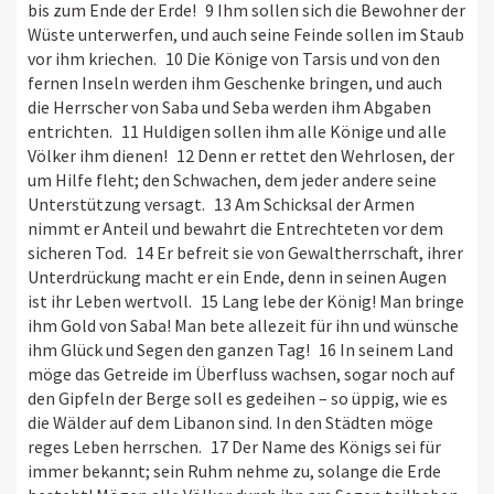
bis zum Ende der Erde! 9 Ihm sollen sich die Bewohner der
Wüste unterwerfen, und auch seine Feinde sollen im Staub
vor ihm kriechen. 10 Die Könige von Tarsis und von den
fernen Inseln werden ihm Geschenke bringen, und auch
die Herrscher von Saba und Seba werden ihm Abgaben
entrichten. 11 Huldigen sollen ihm alle Könige und alle
Völker ihm dienen! 12 Denn er rettet den Wehrlosen, der
um Hilfe fleht; den Schwachen, dem jeder andere seine
Unterstützung versagt. 13 Am Schicksal der Armen
nimmt er Anteil und bewahrt die Entrechteten vor dem
sicheren Tod. 14 Er befreit sie von Gewaltherrschaft, ihrer
Unterdrückung macht er ein Ende, denn in seinen Augen
ist ihr Leben wertvoll. 15 Lang lebe der König! Man bringe
ihm Gold von Saba! Man bete allezeit für ihn und wünsche
ihm Glück und Segen den ganzen Tag! 16 In seinem Land
möge das Getreide im Überfluss wachsen, sogar noch auf
den Gipfeln der Berge soll es gedeihen – so üppig, wie es
die Wälder auf dem Libanon sind. In den Städten möge
reges Leben herrschen. 17 Der Name des Königs sei für
immer bekannt; sein Ruhm nehme zu, solange die Erde