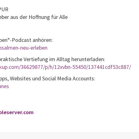
 PUR
ber aus der Hoffnung für Alle
eben“-Podcast anhören:
/psalmen-neu-erleben
aktische Vertiefung im Alltag herunterladen:
lickup.com/36629877/p/h/12xvbn-55450/137441cdf53c887/
Apps, Websites und Social Media Accounts:
tunes
ibleserver.com