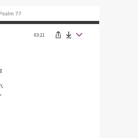
 Psalm 77
03:21
g
n;
,
: