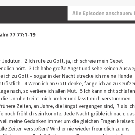
Alle Episoden anschauen:
alm 77 77:1-19
r Jedutun. 2 Ich rufe zu Gott, ja, ich schreie mein Gebet
endlich hört. 3 Ich habe große Angst und sehe keinen Auswe
e ich zu Gott – sogar in der Nacht strecke ich meine Hände
ntröstlich. 4 Wenn ich an Gott denke, fange ich an zu seufze
age nach, so verliere ich allen Mut. 5 Ich kann nicht schlafen
t; die Unruhe treibt mich umher und lässt mich verstummen.
frühere Zeiten, an Jahre, die längst vergangen sind, 7 als ich
fe noch fröhlich sein konnte. Jede Nacht grüble ich nach; das
 weil meine Gedanken immer um die gleichen Fragen kreisen
alle Zeiten verstoßen? Wird er nie wieder freundlich zu uns