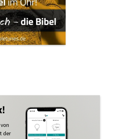
k!
 von
t der