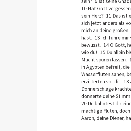
sein? 9 Ist seine Gna
10 Hat Gott vergessen,
sein Herz? 11 Das ist 
sich jetzt anders als v
mich an deine großen T
hast. 13 Ich führe mir
bewusst. 14 O Gott, hei
wie du! 15 Du allein bi
Macht spüren lassen. 
in Ägypten befreit, d
Wasserfluten sahen, be
erzitterten vor dir. 1
Donnerschläge krachten
donnerte deine Stimme;
20 Du bahntest dir ein
mächtige Fluten, doch
Aaron, deine Diener, ha