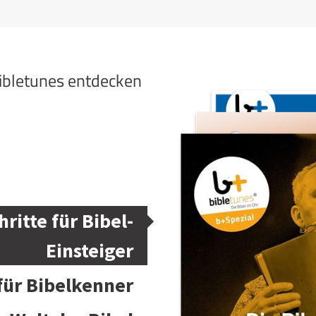
bibletunes entdecken
hritte für Bibel-
Einsteiger
 für Bibelkenner