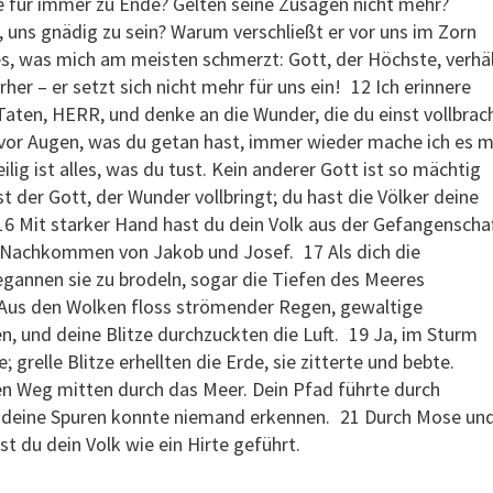
de für immer zu Ende? Gelten seine Zusagen nicht mehr?
 uns gnädig zu sein? Warum verschließt er vor uns im Zorn
es, was mich am meisten schmerzt: Gott, der Höchste, verhä
orher – er setzt sich nicht mehr für uns ein! 12 Ich erinnere
aten, HERR, und denke an die Wunder, die du einst vollbrac
 vor Augen, was du getan hast, immer wieder mache ich es m
lig ist alles, was du tust. Kein anderer Gott ist so mächtig
st der Gott, der Wunder vollbringt; du hast die Völker deine
16 Mit starker Hand hast du dein Volk aus der Gefangenscha
ie Nachkommen von Jakob und Josef. 17 Als dich die
gannen sie zu brodeln, sogar die Tiefen des Meeres
8 Aus den Wolken floss strömender Regen, gewaltige
, und deine Blitze durchzuckten die Luft. 19 Ja, im Sturm
 grelle Blitze erhellten die Erde, sie zitterte und bebte.
en Weg mitten durch das Meer. Dein Pfad führte durch
 deine Spuren konnte niemand erkennen. 21 Durch Mose un
st du dein Volk wie ein Hirte geführt.