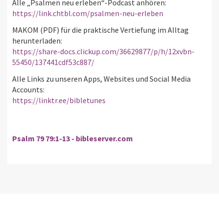
Alle „Psalmen neu erleben“-Podcast anhören:
https://link.chtbl.com/psalmen-neu-erleben
MAKOM (PDF) für die praktische Vertiefung im Alltag
herunterladen:
https://share-docs.clickup.com/36629877/p/h/12xvbn-
55450/137441cdf53c887/
Alle Links zu unseren Apps, Websites und Social Media
Accounts:
https://linktr.ee/bibletunes
Psalm 79 79:1-13 - bibleserver.com