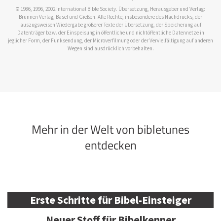
© 1986, 1996, 2002 International Bible Society. Übersetzung, Herausgeber und Verlag:
Brunnen Verlag, Basel und Gießen. Alle Rechte, insbesondere des Nachdrucks, der
auszugsweisen Wiedergabe größerer Texte der Übersetzung, der Speicherung auf
Datenträger bzw. der Einspeisung in öffentliche und nichtöffentliche Datennetze in
jeglicher Form, der Funksendung, der Microverfilmung oder der Vervielfältigung auf anderen
Wegen sind ausdrücklich vorbehalten.
Mehr in der Welt von bibletunes
entdecken
Erste Schritte für Bibel-Einsteiger
Neuer Stoff für Bibelkenner