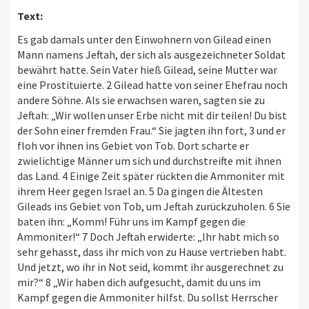
Text:
Es gab damals unter den Einwohnern von Gilead einen
Mann namens Jeftah, der sich als ausgezeichneter Soldat
bewährt hatte. Sein Vater hieß Gilead, seine Mutter war
eine Prostituierte. 2 Gilead hatte von seiner Ehefrau noch
andere Söhne. Als sie erwachsen waren, sagten sie zu
Jeftah: „Wir wollen unser Erbe nicht mit dir teilen! Du bist
der Sohn einer fremden Frau.“ Sie jagten ihn fort, 3 und er
floh vor ihnen ins Gebiet von Tob. Dort scharte er
zwielichtige Männer um sich und durchstreifte mit ihnen
das Land. 4 Einige Zeit später rückten die Ammoniter mit
ihrem Heer gegen Israel an. 5 Da gingen die Ältesten
Gileads ins Gebiet von Tob, um Jeftah zurückzuholen. 6 Sie
baten ihn: „Komm! Führ uns im Kampf gegen die
Ammoniter!“ 7 Doch Jeftah erwiderte: „Ihr habt mich so
sehr gehasst, dass ihr mich von zu Hause vertrieben habt.
Und jetzt, wo ihr in Not seid, kommt ihr ausgerechnet zu
mir?“ 8 „Wir haben dich aufgesucht, damit du uns im
Kampf gegen die Ammoniter hilfst. Du sollst Herrscher