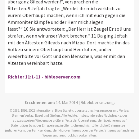
über ganz Gilead werden!“, versprachen die
Ältesten. 9 Jeftah fragte: „Werdet ihr mich wirklich zu
eurem Oberhaupt machen, wenn ich mit euch gegen die
Ammoniter kämpfe und der Herr mich siegen
lässt?“ 10 Sie antworteten: „Der Herr ist Zeuge! Er soll uns
strafen, wenn wir unser Wort brechen.“ 11 Da ging Jeftah
mit den Ältesten Gileads nach Mizpa. Dort machte ihn das
Volk zu seinem Oberhaupt und Heerführer, und er
wiederholte vor Gott und den Menschen, was er mit den
Ältesten vereinbart hatte.
Richter 11:1-11 - bibleserver.com
Erschienen am:
14. Mai 2014 | Bibelübersetzung:
© 1986, 1996, 2002 International Bible Society. Übersetzung, Herausgeber und Verlag:
Brunnen Verlag, Basel und Gießen. Alle Rechte, insbesondere des Nachdrucks, der
auszugsweisen Wiedergabe größerer Texte der Übersetzung, der Speicherung auf
Datenträger bzw. der Einspeisung in öffentliche und nichtöffentliche Datennetze in
jeglicher Form, der Funksendung, der Microverfilmung oder der Vervielfältigung auf anderen
Wegen sind ausdrücklich vorbehalten.