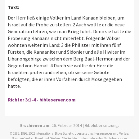
Text:
Der Herr ließ einige Völker im Land Kanaan bleiben, um
Israel auf die Probe zu stellen. 2 Auch wollte er die neue
Generation lehren, wie man Krieg führt. Denn sie hatte die
Eroberung Kanaans nicht miterlebt. Folgende Völker
wohnten weiter im Land: 3 die Philister mit ihren fünf
Fürsten, die Kanaaniter und Sidonier und alle Hiwiter im
Libanongebirge zwischen dem Berg Baal-Hermon und der
Gegend von Hamat. 4 Durch sie wollte der Herr die
Israeliten prüfen und sehen, ob sie seine Gebote
befolgten, die er ihren Vorfahren durch Mose gegeben
hatte.
Richter 3:1-4 - bibleserver.com
Erschienen am:
26. Februar 2014 | Bibelübersetzung:
© 1986, 1996, 2002 International Bible Society. Übersetzung, Herausgeber und Verlag:
Brunnen Verlag, Basel und Gießen. Alle Rechte, insbesondere des Nachdrucks, der