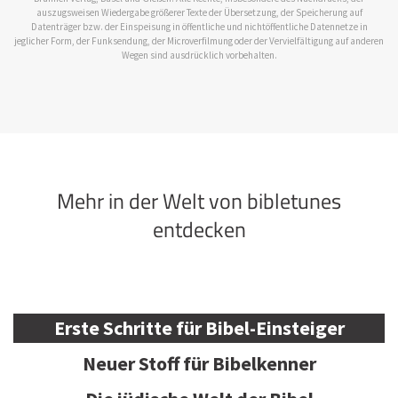
auszugsweisen Wiedergabe größerer Texte der Übersetzung, der Speicherung auf
Datenträger bzw. der Einspeisung in öffentliche und nichtöffentliche Datennetze in
jeglicher Form, der Funksendung, der Microverfilmung oder der Vervielfältigung auf anderen
Wegen sind ausdrücklich vorbehalten.
Mehr in der Welt von bibletunes
entdecken
Erste Schritte für Bibel-Einsteiger
Neuer Stoff für Bibelkenner