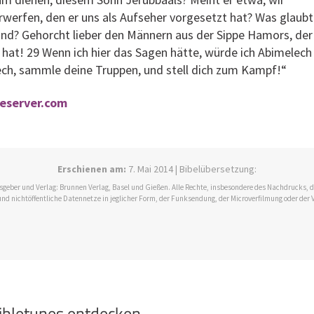
werfen, den er uns als Aufseher vorgesetzt hat? Was glaubt
 sind? Gehorcht lieber den Männern aus der Sippe Hamors, der
hat! 29 Wenn ich hier das Sagen hätte, würde ich Abimelech
ech, sammle deine Truppen, und stell dich zum Kampf!“
leserver.com
Erschienen am:
7. Mai 2014 | Bibelübersetzung:
ausgeber und Verlag: Brunnen Verlag, Basel und Gießen. Alle Rechte, insbesondere des Nachdrucks,
und nichtöffentliche Datennetze in jeglicher Form, der Funksendung, der Microverfilmung oder der 
bibletunes entdecken