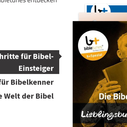
hritte für Bibel-
Einsteiger
 für Bibelkenner
e Welt der Bibel