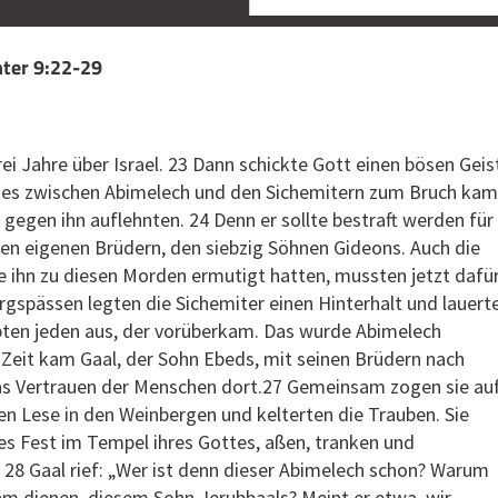
chter 9:22-29
ei Jahre über Israel. 23 Dann schickte Gott einen bösen Geis
s es zwischen Abimelech und den Sichemitern zum Bruch kam
n gegen ihn auflehnten. 24 Denn er sollte bestraft werden für
en eigenen Brüdern, den siebzig Söhnen Gideons. Auch die
e ihn zu diesen Morden ermutigt hatten, mussten jetzt dafü
rgspässen legten die Sichemiter einen Hinterhalt und lauert
ubten jeden aus, der vorüberkam. Das wurde Abimelech
r Zeit kam Gaal, der Sohn Ebeds, mit seinen Brüdern nach
s Vertrauen der Menschen dort.27 Gemeinsam zogen sie au
lten Lese in den Weinbergen und kelterten die Trauben. Sie
es Fest im Tempel ihres Gottes, aßen, tranken und
 28 Gaal rief: „Wer ist denn dieser Abimelech schon? Warum
ihm dienen, diesem Sohn Jerubbaals? Meint er etwa, wir