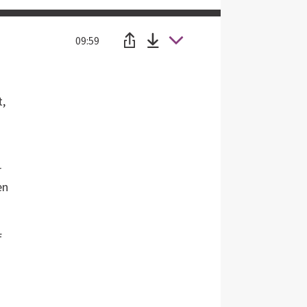
09:59
t,
r
en
f