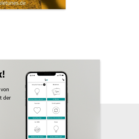
k!
 von
t der