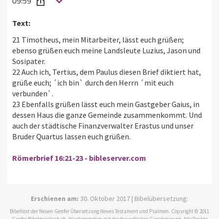
09:59
Text:
21 Timotheus, mein Mitarbeiter, lässt euch grüßen;
ebenso grüßen euch meine Landsleute Luzius, Jason und
Sosipater.
22 Auch ich, Tertius, dem Paulus diesen Brief diktiert hat,
grüße euch; ´ich bin` durch den Herrn ´mit euch
verbunden`.
23 Ebenfalls grüßen lässt euch mein Gastgeber Gaius, in
dessen Haus die ganze Gemeinde zusammenkommt. Und
auch der städtische Finanzverwalter Erastus und unser
Bruder Quartus lassen euch grüßen.
Römerbrief 16:21-23 - bibleserver.com
Erschienen am:
30. Oktober 2017 | Bibelübersetzung:
Bibeltext der Neuen Genfer Übersetzung Neues Testament und Psalmen. Copyright © 2011
Genfer Bibelgesellschaft. Wiedergegeben mit der freundlichen Genehmigung. Alle Rechte