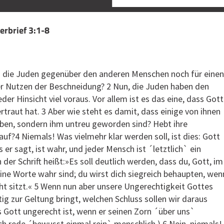
erbrief 3:1-8
 die Juden gegenüber den anderen Menschen noch für einen
der Nutzen der Beschneidung? 2 Nun, die Juden haben den
er Hinsicht viel voraus. Vor allem ist es das eine, dass Gott
rtraut hat. 3 Aber wie steht es damit, dass einige von ihnen
aben, sondern ihm untreu geworden sind? Hebt ihre
uf?4 Niemals! Was vielmehr klar werden soll, ist dies: Gott
s er sagt, ist wahr, und jeder Mensch ist ´letztlich` ein
 der Schrift heißt:»Es soll deutlich werden, dass du, Gott, im
ine Worte wahr sind; du wirst dich siegreich behaupten, wen
ht sitzt.« 5 Wenn nun aber unsere Ungerechtigkeit Gottes
tig zur Geltung bringt, welchen Schluss sollen wir daraus
 Gott ungerecht ist, wenn er seinen Zorn ´über uns`
Ich rede ´bewusst einmal rein` menschlich.) 6 Nein, niemals!