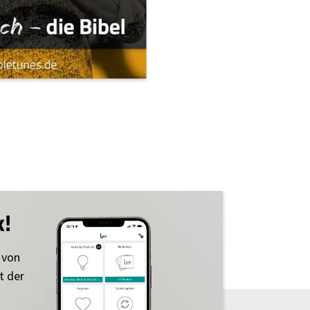
k!
 von
t der