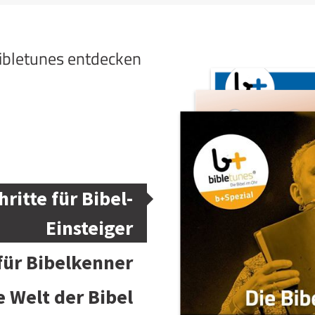
bibletunes entdecken
hritte für Bibel-
Einsteiger
 für Bibelkenner
e Welt der Bibel