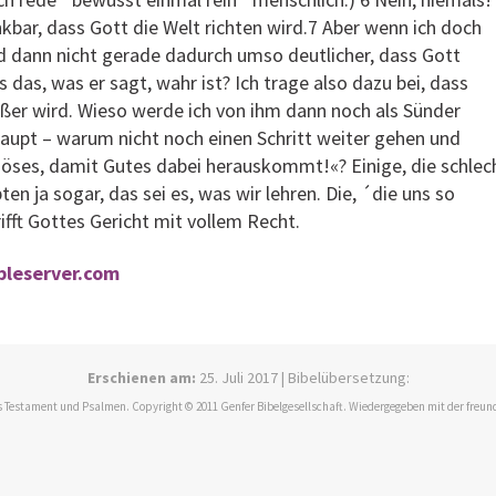
kbar, dass Gott die Welt richten wird.7 Aber wenn ich doch
rd dann nicht gerade dadurch umso deutlicher, dass Gott
s das, was er sagt, wahr ist? Ich trage also dazu bei, dass
er wird. Wieso werde ich von ihm dann noch als Sünder
haupt – warum nicht noch einen Schritt weiter gehen und
Böses, damit Gutes dabei herauskommt!«? Einige, die schlec
en ja sogar, das sei es, was wir lehren. Die, ´die uns so
ifft Gottes Gericht mit vollem Recht.
ibleserver.com
Erschienen am:
25. Juli 2017 | Bibelübersetzung:
 Testament und Psalmen. Copyright © 2011 Genfer Bibelgesellschaft. Wiedergegeben mit der freun