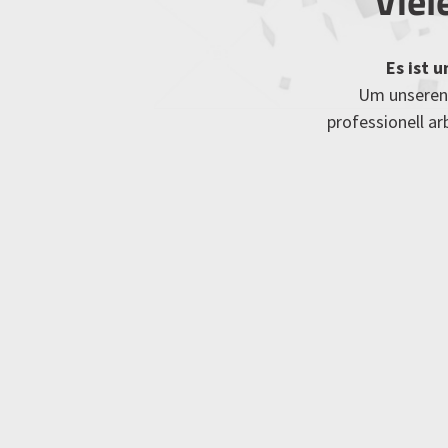
Viel
Es ist 
Um unseren 
professionell a