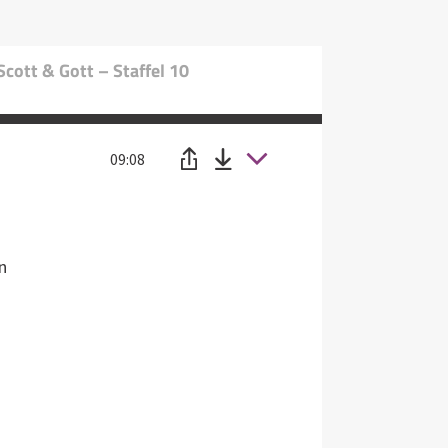
cott & Gott – Staffel 10
09:08
n