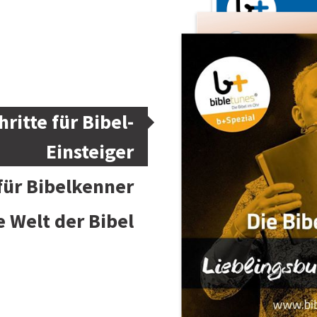
hritte für Bibel-
Einsteiger
 für Bibelkenner
e Welt der Bibel