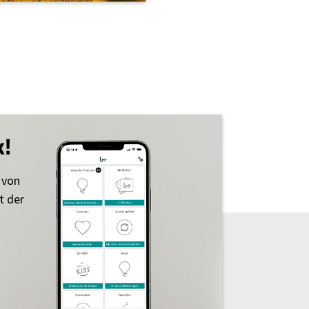
k!
 von
t der