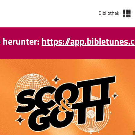
Bibliothek
p herunter:
https://app.bibletunes.