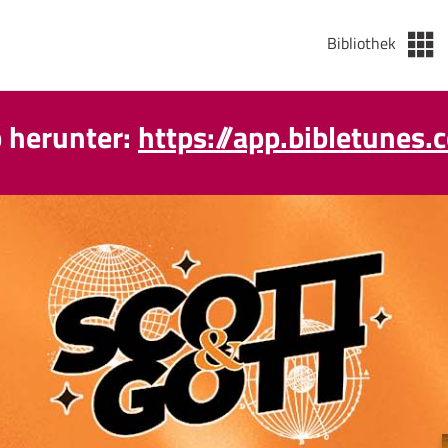
Bibliothek
p herunter:
https://app.bibletunes.