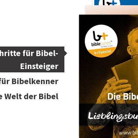
hritte für Bibel-
Einsteiger
 für Bibelkenner
e Welt der Bibel