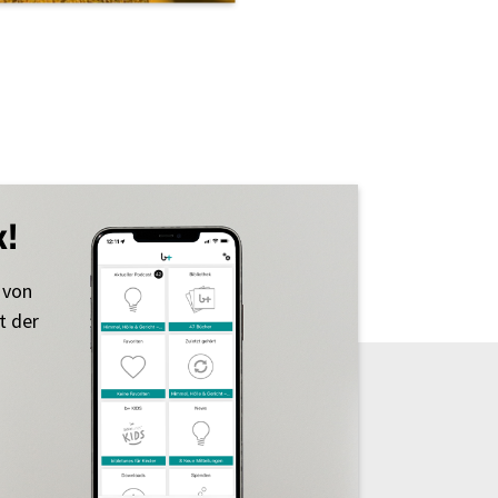
k!
 von
t der