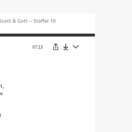
cott & Gott – Staffel 10
07:23
t,
he
d